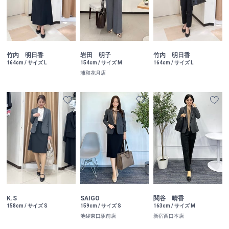
竹内 明日香
竹内 明日香
岩田 明子
164cm / サイズ L
164cm / サイズ L
154cm / サイズ M
浦和花月店
K.S
SAIGO
関谷 晴香
158cm / サイズ S
159cm / サイズ S
163cm / サイズ M
池袋東口駅前店
新宿西口本店