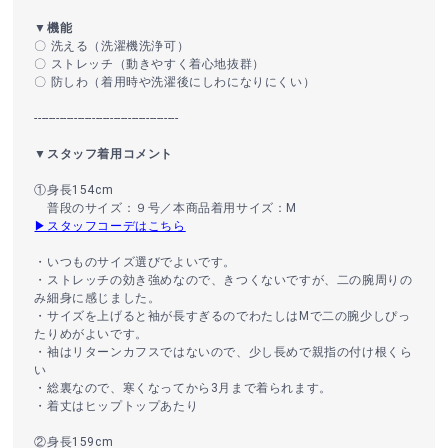
▼機能
〇 洗える（洗濯機洗浄可）
〇 ストレッチ（動きやすく着心地抜群）
〇 防しわ（着用時や洗濯後にしわになりにくい）
----------------------------------------
▼スタッフ着用コメント
①身長154cm
普段のサイズ：９号／本商品着用サイズ：M
▶スタッフコーデはこちら
・いつものサイズ選びでよいです。
・ストレッチの効き強めなので、きつくないですが、二の腕周りの
み細身に感じました。
・サイズを上げると袖が長すぎるのでわたしはMで二の腕少しぴっ
たりめがよいです。
・袖はリターンカフスではないので、少し長めで親指の付け根くら
い
・総裏なので、寒くなってから3月まで着られます。
・着丈はヒップトップあたり
②身長159cm