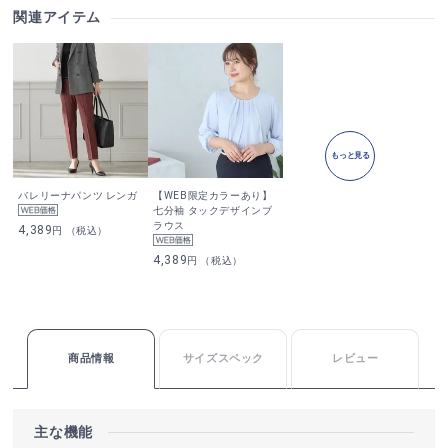
関連アイテム
もっと見る
バレリーナパンツ レンガ
【WEB限定カラーあり】
七分袖 タックデザインブ
ラウス
4,389
円 （税込）
4,389
円 （税込）
商品情報
サイズスペック
レビュー
主な機能