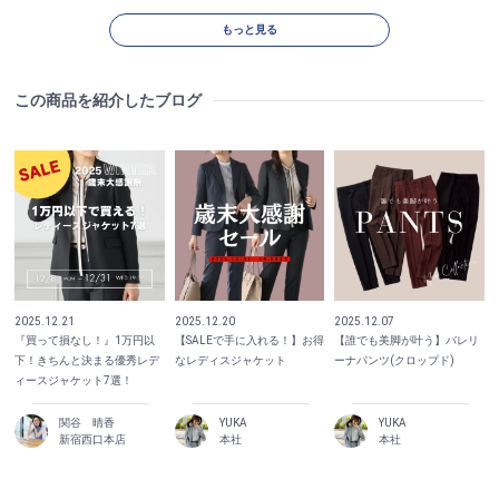
もっと見る
この商品を紹介したブログ
2025.12.21
2025.12.20
2025.12.07
『買って損なし！』1万円以
【SALEで手に入れる！】お得
【誰でも美脚が叶う】バレリ
下！きちんと決まる優秀レデ
なレディスジャケット
ーナパンツ(クロップド)
ィースジャケット7選！
関谷 晴香
YUKA
YUKA
新宿西口本店
本社
本社