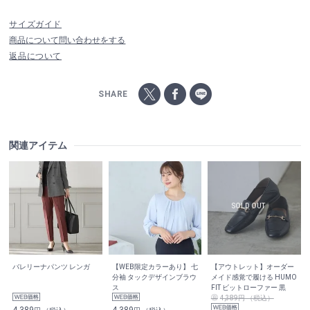
サイズガイド
商品について問い合わせをする
返品について
SHARE
関連アイテム
バレリーナパンツ レンガ
【WEB限定カラーあり】 七
【アウトレット】オーダー
分袖 タックデザインブラウ
メイド感覚で履ける HUMO
ス
FIT ビットローファー 黒
4,389円 （税込）
4,389
4,389