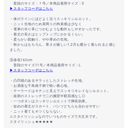
普段のサイズ：７号／本商品着用サイズ：S
▶スタッフコーデはこちら
・体のラインにほどよく沿うスッキリシルエット。
・ニット生地のため肩周りの拘束感は少なく
・電車の吊り革につかむような動作もしやすかったです。
・着丈の長さはヒップトップにかかるくらい。
・柔らかい肌触り、やや厚めの生地。
・秋からはもちろん、寒さが厳しい1,2月も暖かく着られると感じ
ました。
③身長163cm
普段のサイズ11号／本商品着用サイズ：L
▶スタッフコーデはこちら
・凸凹感のあるサラッとしたストレッチ生地。
・お洒落な千鳥格子柄で軽い着心地。
・テーラードはキチンと見えでスッキリキレイなシルエット。
・抜群のストレッチで二の腕背中窮屈感なし◎
・一つボタンはスッキリシルエットで脚長効果。
・短めの着丈がスカート、パンツどちらも合わせやすい
・ニット着てもキツくならない。
⚠︎スタイリッシュなのでいつものサイズで大丈夫です。
スタイリッシュ★★★★★