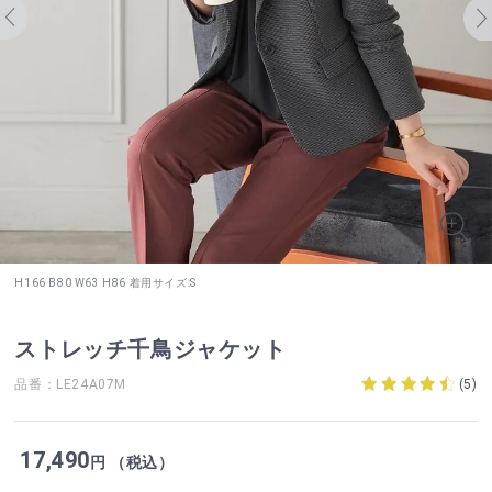
H166 B80 W63 H86 着用サイズ:S
ストレッチ千鳥ジャケット
品番：LE24A07M
(
5
)
17,490
円 （税込）