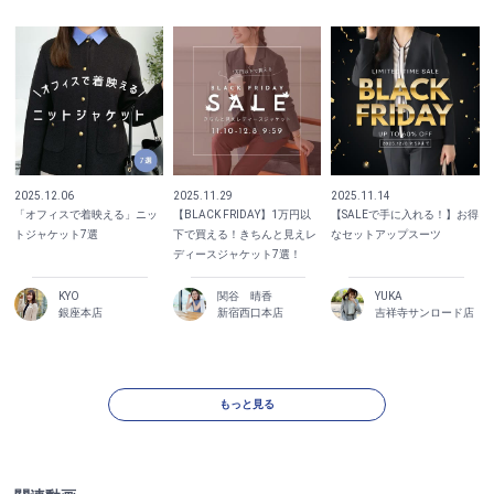
2025.12.06
2025.11.29
2025.11.14
「オフィスで着映える」ニッ
【BLACK FRIDAY】1万円以
【SALEで手に入れる！】お得
トジャケット7選
下で買える！きちんと見えレ
なセットアップスーツ
ディースジャケット7選！
KYO
関谷 晴香
YUKA
銀座本店
新宿西口本店
吉祥寺サンロード店
もっと見る