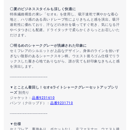
〇夏のビジネススタイルも涼しく快適に
特殊繊維構造の東レ「セオα」を使用し、吸汗速乾で爽やかな着心
地と、ハリ感のある高いドレープ性によりきちんと感を演出。吸汗
速乾性に優れており、汗などの水分を吸ってすぐ乾き、気になる汗
やベタつきにも配慮。ドライタッチで柔らかくさらっとお召しいた
だけます。
〇明るめのシャークグレーが洗練された印象に
セミフレアのシルエットが上品なデザイン。身体のラインを拾いす
ぎない陰影のあるシャークスキン柄。ウエスト後ろゴム仕様でリラ
ックスした履き心地でありながら、誰が見ても好印象なきちんと感
を演出します。
------------------------------------
▼とことん着回し！セオαライトシャークグレーセットアップシリ
ーズ
別売り
ジャケット：
品番9231610
パンツ（クロップド）：
品番9231710
------------------------------------
▼仕様
セミフレア、裏地あり、ポケットなし、左ファスナー、ウエスト後