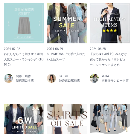
2024.07.02
2024.06.29
2024.06.28
わたしならこう着ます！週間
SUMMER SALEで手に入れた
【安心★4.3以上】みんなが
人気スカートランキング《TO
い上品スーツ
買って良かった「高レビュ
P10》
ー」ジャケットまとめ
関谷 晴香
SAIGO
YUKA
新宿西口本店
池袋東口駅前店
吉祥寺サンロード店