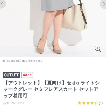
H166 B80 W59 H85 着用サイズ:7
返品不可
【アウトレット】【夏向け】セオα ライトシ
ャークグレー セミフレアスカート セットア
ップ着用可
品番：9231810
(
9
)