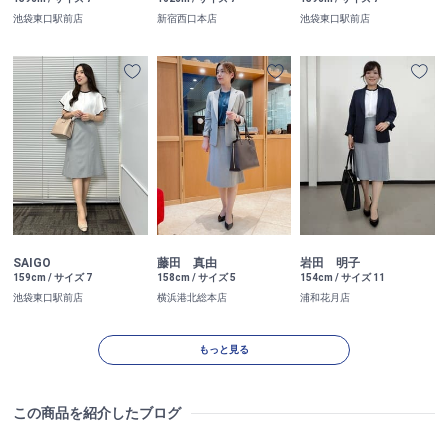
池袋東口駅前店
新宿西口本店
池袋東口駅前店
SAIGO
藤田 真由
岩田 明子
159cm / サイズ 7
158cm / サイズ 5
154cm / サイズ 11
池袋東口駅前店
横浜港北総本店
浦和花月店
もっと見る
この商品を紹介したブログ