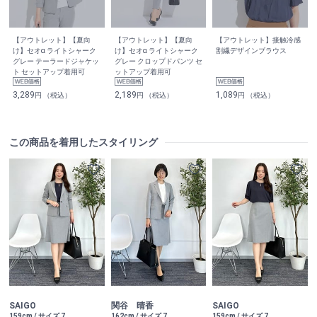
【アウトレット】【夏向
【アウトレット】【夏向
【アウトレット】接触冷感
け】セオα ライトシャーク
け】セオα ライトシャーク
割繊デザインブラウス
グレー テーラードジャケッ
グレー クロップドパンツ セ
ト セットアップ着用可
ットアップ着用可
3,289
2,189
1,089
円 （税込）
円 （税込）
円 （税込）
この商品を着用したスタイリング
SAIGO
関谷 晴香
SAIGO
159cm / サイズ 7
162cm / サイズ 7
159cm / サイズ 7