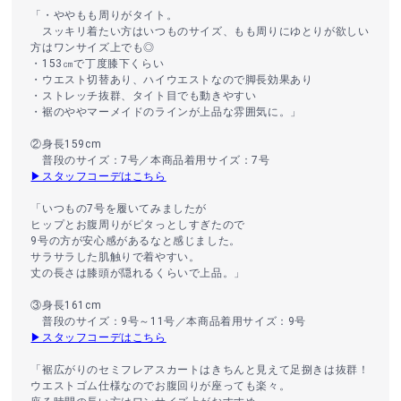
「・ややもも周りがタイト。
スッキリ着たい方はいつものサイズ、もも周りにゆとりが欲しい
方はワンサイズ上でも◎
・153㎝で丁度膝下くらい
・ウエスト切替あり、ハイウエストなので脚長効果あり
・ストレッチ抜群、タイト目でも動きやすい
・裾のややマーメイドのラインが上品な雰囲気に。」
②身長159cm
普段のサイズ：7号／本商品着用サイズ：7号
▶スタッフコーデはこちら
「いつもの7号を履いてみましたが
ヒップとお腹周りがピタっとしすぎたので
9号の方が安心感があるなと感じました。
サラサラした肌触りで着やすい。
丈の長さは膝頭が隠れるくらいで上品。」
③身長161cm
普段のサイズ：9号～11号／本商品着用サイズ：9号
▶スタッフコーデはこちら
「裾広がりのセミフレアスカートはきちんと見えて足捌きは抜群！
ウエストゴム仕様なのでお腹回りが座っても楽々。