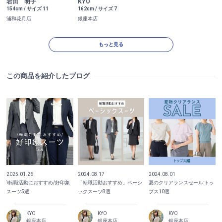
岩田 明子
KYO
154cm / サイズ 11
162cm / サイズ 7
浦和花月店
銀座本店
もっと見る
この商品を紹介したブログ
2025.01.26
2024.08.17
2024.08.01
\転職活動におすすめ/好印象
「転職活動おすすめ」ベーシ
夏のクリアランスセール:トッ
スーツ5選
ックスーツ8選
プス10選
KYO
KYO
KYO
銀座本店
銀座本店
銀座本店