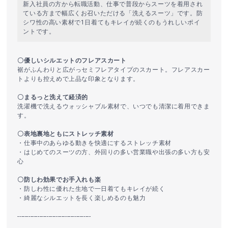
新入社員の方から転職活動、仕事で普段からスーツを着用され
ている方まで幅広くお召いただける「洗えるスーツ」です。防
シワ性の高い素材で1日着てもキレイが続くのもうれしいポイ
ントです。
〇優しいシルエットのフレアスカート
裾がふんわりと広がっセミフレアタイプのスカート。フレアスカー
トよりも控えめで上品な印象となります。
〇まるっと洗えて経済的
洗濯機で洗えるウォッシャブル素材で、いつでも清潔に着用できま
す。
〇表地裏地ともにストレッチ素材
・仕事中のあらゆる動きを快適にするストレッチ素材
・はじめてのスーツの方、外回りの多い営業職や出張の多い方も安
心
〇防しわ効果でお手入れも楽
・防しわ性に優れた生地で一日着てもキレイが続く
・綺麗なシルエットを長く楽しめるのも魅力
----------------------------------------