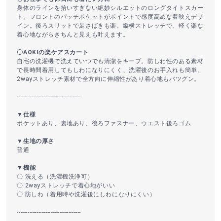
身体のラインを拾いすぎない絶妙シルエットのロングタイトスカー
ト。フロントのパッチポケットがポイントで感度高めな着映えデザ
イン。後ろスリットで足さばきも楽。縦横ストレッチで、軽く楽な
着心地ながらきちんと見えも叶えます。
〇AOKIの楽ケアスカート
自宅の洗濯機で洗えていつでも清潔をキープ。防しわ性のある素材
で長時間着用してもしわになりにくく、洗濯後のお手入れも簡単。
2wayストレッチ素材で全方向に伸縮性があり着心地もバツグン。
------------------------------------
▼仕様
ポケットあり、裏地あり、後ろファスナー、ウエスト後ろゴム
▼生地の厚さ
普通
▼機能
〇 洗える（洗濯機洗浄可）
〇 2wayストレッチで着心地がいい
〇 防しわ（着用時や洗濯後にしわになりにくい）
------------------------------------