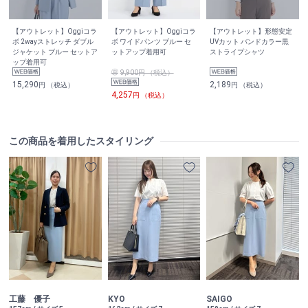
【アウトレット】Oggiコラ
【アウトレット】Oggiコラ
【アウトレット】形態安定
ボ 2wayストレッチ ダブル
ボ ワイドパンツ ブルー セ
UVカット バンドカラー黒
ジャケット ブルー セットア
ットアップ着用可
ストライプシャツ
ップ着用可
9,900円 （税込）
15,290
2,189
円 （税込）
円 （税込）
4,257
円 （税込）
この商品を着用したスタイリング
工藤 優子
KYO
SAIGO