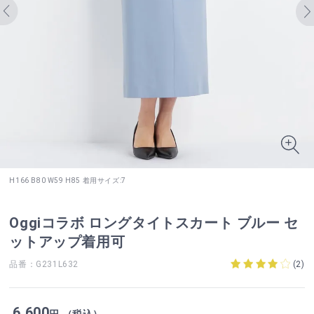
H166 B80 W59 H85 着用サイズ:7
Oggiコラボ ロングタイトスカート ブルー セ
ットアップ着用可
品番：G231L632
(
2
)
6,600
円 （税込）