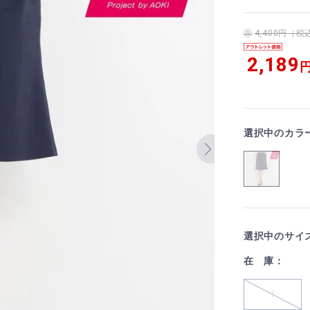
4,400円（
2,189
円
選択中のカラ
選択中のサイ
在 庫：
1