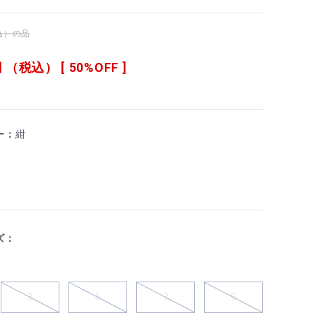
税込）の品
 （税込） [ 50%OFF ]
ー：
紺
ズ：
3
5
7
9