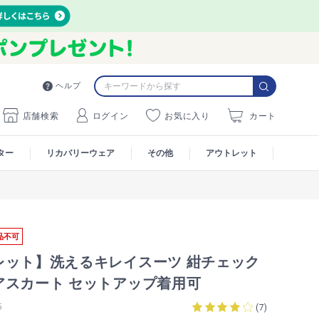
ヘルプ
店舗検索
ログイン
お気に入り
カート
ター
リカバリーウェア
その他
アウトレット
品不可
レット】洗えるキレイスーツ 紺チェック
アスカート セットアップ着用可
5
(
7
)