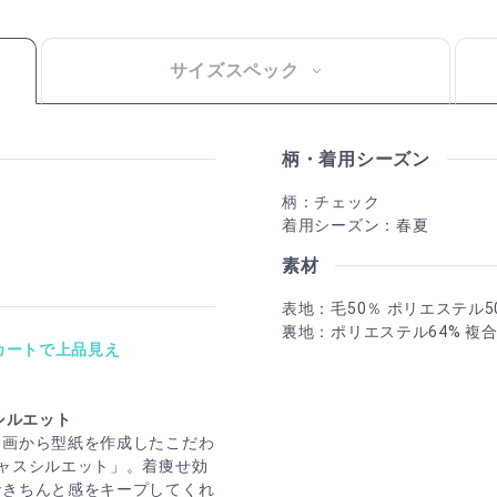
サイズスペック
柄・着用シーズン
柄：チェック
着用シーズン：春夏
素材
表地：毛50％ ポリエステル5
裏地：ポリエステル64% 複
カートで上品見え
シルエット
ン画から型紙を作成したこだわ
ャスシルエット」。着痩せ効
できちんと感をキープしてくれ