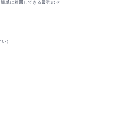
で簡単に着回しできる最強のセ
すい）
）
。