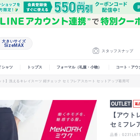
大きいサイズ
SizeMAX
スタッフスナップ
イシャツ
トップス
フォーマル（礼服・小物）
コート・アウ
ット】洗えるキレイスーツ 紺チェック セミフレアスカート セットアップ着用可
返
【アウト
セミフレ
品番：G231L67