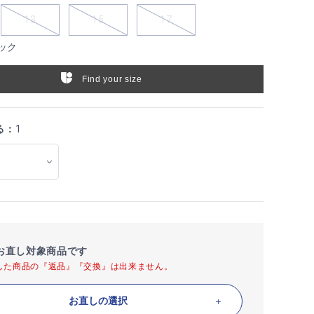
13
15
17
ック
Find your size
る：
1
お直し対象商品です
した商品の『返品』『交換』は出来ません。
お直しの選択