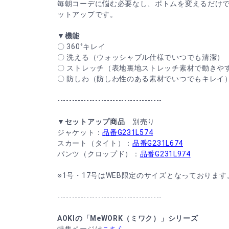
毎朝コーデに悩む必要なし、ボトムを変えるだけ
ットアップです。
▼機能
〇 360°キレイ
〇 洗える（ウォッシャブル仕様でいつでも清潔）
〇 ストレッチ（表地裏地ストレッチ素材で動きや
〇 防しわ（防しわ性のある素材でいつでもキレイ
------------------------------------
▼セットアップ商品
別売り
ジャケット：
品番G231L574
スカート（タイト）：
品番G231L674
パンツ（クロップド）：
品番G231L974
※1号・17号はWEB限定のサイズとなっております
------------------------------------
AOKIの「MeWORK（ミワク）」シリーズ