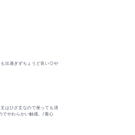
ンも出過ぎずちょうど良い◎や
。丈はひざ丈なので座っても清
のでやわらかい触感。/着心
」