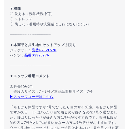
▼機能
〇 洗える（洗濯機洗浄可）
〇 ストレッチ
〇 防しわ（着用時や洗濯後にしわになりにくい）
----------------------------------------
▼本商品と共生地のセットアップ
別売り
ジャケット：
品番G232L576
パンツ：
品番G232L976
----------------------------------------
▼スタッフ着用コメント
①身長156cm
普段のサイズ：7～9号／本商品着用サイズ：7号
▶スタッフコーデはこちら
「ももはり体型ですが7号でぴったり目のサイズ感。ももはり体型
ですがスカートはぴったり目で着るのが好きなので7号を選びまし
た。腰回りゆったりが好きな方は9号がおすすめです。普段私服が
Mの方→7号MとLでLが多いかなーの方→9号選びがおすすめです。
ウール生地のスーツでもストレッチ性はあるので、見た目よりも窮