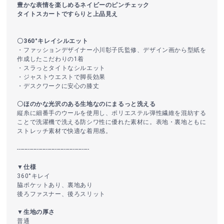
豊かな表情を楽しめるネイビーのピンチェック
タイトスカートですらりと上品見え
〇360°キレイシルエット
・ファッションデザイナー小川彰子氏監修、デザイン画から型紙を
作成したこだわりの1着
・スラっとタイトなシルエット
・ジャストウエストで脚長効果
・デスクワークに安心の膝丈
〇ほのかな光沢のある生地なのにまるっと洗える
縦糸に細番手のウールを使用し、ポリエステル弾性繊維を混紡する
ことで洗濯機で洗える防シワ性に優れた素材に。表地・裏地ともに
ストレッチ素材で快適な着用感。
----------------------------------------
▼仕様
360°キレイ
脇ポケットあり、裏地あり
後ろファスナー、後ろスリット
▼生地の厚さ
普通