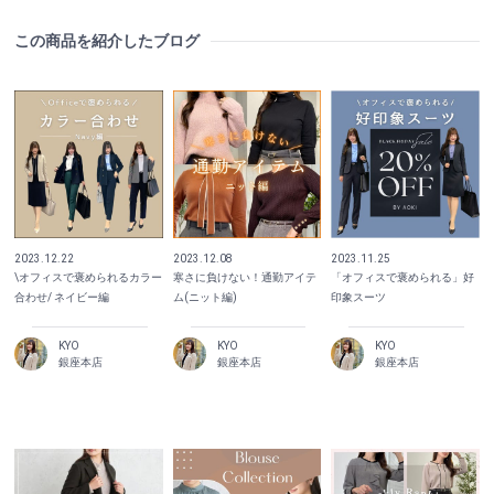
この商品を紹介したブログ
2023.12.22
2023.12.08
2023.11.25
\オフィスで褒められるカラー
寒さに負けない！通勤アイテ
「オフィスで褒められる」好
合わせ/ ネイビー編
ム(ニット編)
印象スーツ
KYO
KYO
KYO
銀座本店
銀座本店
銀座本店