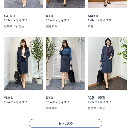
SAIGO
KYO
MAKO
159cm / サイズ 7
162cm / サイズ 7
158cm / サイズ 9
池袋東口駅前店
銀座本店
本社
YUKA
KYO
関谷 晴香
156cm / サイズ 7
162cm / サイズ 7
162cm / サイズ 7
銀座本店
新宿西口本店
もっと見る