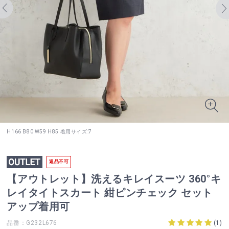
H166 B80 W59 H85 着用サイズ:7
返品不可
【アウトレット】洗えるキレイスーツ 360°キ
レイタイトスカート 紺ピンチェック セット
アップ着用可
品番：G232L676
(
1
)