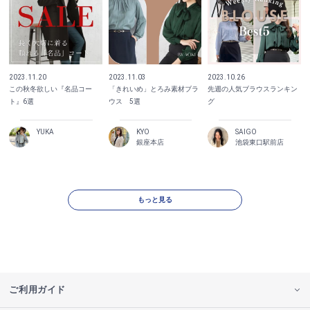
2023.11.20
2023.11.03
2023.10.26
この秋冬欲しい『名品コー
「きれいめ」とろみ素材ブラ
先週の人気ブラウスランキン
ト』6選
ウス 5選
グ
YUKA
KYO
SAIGO
銀座本店
池袋東口駅前店
もっと見る
ご利用ガイド