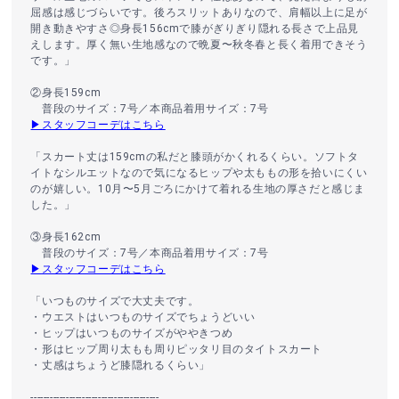
屈感は感じづらいです。後ろスリットありなので、肩幅以上に足が
開き動きやすさ◎身長156cmで膝がぎりぎり隠れる長さで上品見
えします。厚く無い生地感なので晩夏〜秋冬春と長く着用できそう
です。」
②身長159cm
普段のサイズ：7号／本商品着用サイズ：7号
▶スタッフコーデはこちら
「スカート丈は159cmの私だと膝頭がかくれるくらい。ソフトタ
イトなシルエットなので気になるヒップや太ももの形を拾いにくい
のが嬉しい。10月〜5月ごろにかけて着れる生地の厚さだと感じま
した。」
③身長162cm
普段のサイズ：7号／本商品着用サイズ：7号
▶スタッフコーデはこちら
「いつものサイズで大丈夫です。
・ウエストはいつものサイズでちょうどいい
・ヒップはいつものサイズがややきつめ
・形はヒップ周り太もも周りピッタリ目のタイトスカート
・丈感はちょうど膝隠れるくらい」
----------------------------------------