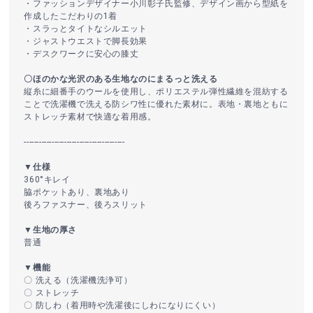
・ファッションデザイナー小川彰子氏監修、デザイン画から型紙を
作成したこだわりの1着
・スラっとタイトなシルエット
・ジャストウエストで脚長効果
・デスクワークに安心の膝丈
〇ほのかな光沢のある生地なのにまるっと洗える
縦糸に細番手のウールを使用し、ポリエステル弾性繊維を混紡する
ことで洗濯機で洗える防シワ性に優れた素材に。表地・裏地ともに
ストレッチ素材で快適な着用感。
----------------------------------------
▼仕様
360°キレイ
脇ポケットあり、裏地あり
後ろファスナー、後ろスリット
▼生地の厚さ
普通
▼機能
〇 洗える（洗濯機洗浄可）
〇 ストレッチ
〇 防しわ（着用時や洗濯後にしわになりにくい）