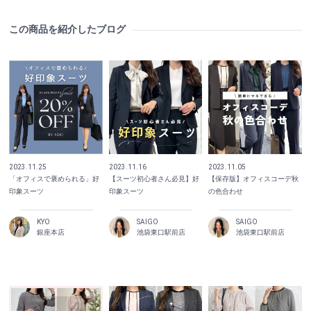
この商品を紹介したブログ
2023.11.25
2023.11.16
2023.11.05
「オフィスで褒められる」好
【スーツ初心者さん必見】好
【保存版】オフィスコーデ秋
印象スーツ
印象スーツ
の色合わせ
KYO
SAIGO
SAIGO
銀座本店
池袋東口駅前店
池袋東口駅前店