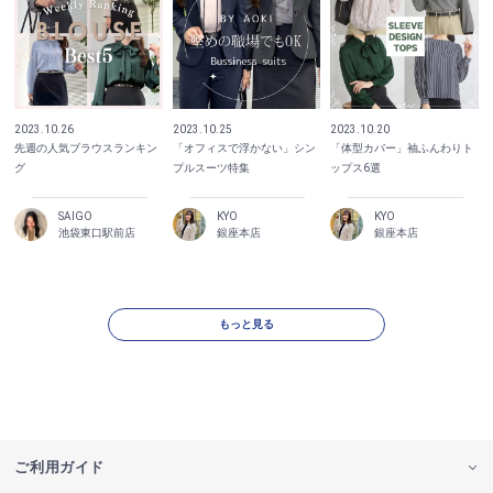
2023.10.26
2023.10.25
2023.10.20
先週の人気ブラウスランキン
「オフィスで浮かない」シン
「体型カバー」袖ふんわりト
グ
プルスーツ特集
ップス6選
SAIGO
KYO
KYO
池袋東口駅前店
銀座本店
銀座本店
もっと見る
ご利用ガイド