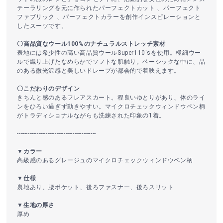
テーラリングを元に作られたパーフェクトカット 、パーフェクト
ファブリック 、パーフェクトカラーを創作インスピレーションと
したスーツです。
〇高品質なウール100%のナチュラルストレッチ素材
表地には希少性の高い高品質ウールSuper110′sを使用。極細ウー
ルで織り上げたなめらかでソフトな肌触り。ベーシックな中に、品
のある微光沢感と美しいドレープが都会的で着映えます。
〇こだわりのデザイン
きちんと感のあるフレアスカート。程良いゆとりがあり、体のライ
ンをひろい過ぎず動きやすい。マイクロチェックウィンドウペン柄
がトラディショナルながらも洗練された印象の1着。
--------------------------------------------
▼カラー
高級感のあるグレージュのマイクロチェックウィンドウペン柄
▼仕様
裏地あり、腰ポケット、後ろファスナー、後ろスリット
▼生地の厚さ
厚め