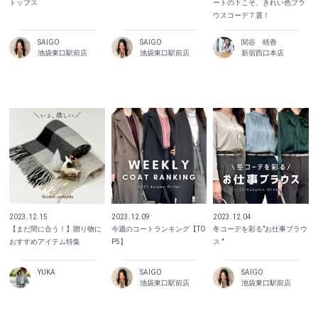
トップス
ートの下こそ、きれい色ブラ
ウスコーデ７選！
SAIGO
SAIGO
関谷 晴香
池袋東口駅前店
池袋東口駅前店
新宿西口本店
2023.12.15
2023.12.09
2023.12.04
【まだ間に合う！】贈り物に
今週のコートランキング【TO
冬コーデを彩る"お仕事ブラウ
おすすめアイテム特集
P5】
ス "
YUKA
SAIGO
SAIGO
池袋東口駅前店
池袋東口駅前店