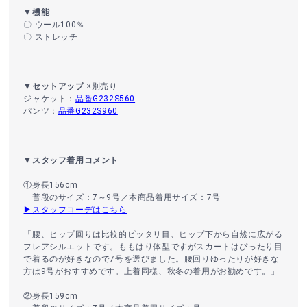
▼機能
〇 ウール100％
〇 ストレッチ
----------------------------------------
▼セットアップ
※別売り
ジャケット：
品番G232S560
パンツ：
品番G232S960
----------------------------------------
▼スタッフ着用コメント
①身長156cm
普段のサイズ：7～9号／本商品着用サイズ：7号
▶スタッフコーデはこちら
「腰、ヒップ回りは比較的ピッタリ目、ヒップ下から自然に広がる
フレアシルエットです。ももはり体型ですがスカートはぴったり目
で着るのが好きなので7号を選びました。腰回りゆったりが好きな
方は9号がおすすめです。上着同様、秋冬の着用がお勧めです。」
②身長159cm