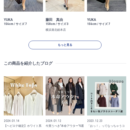
YUKA
藤田 真由
YUKA
156cm / サイズ 7
158cm / サイズ 3
156cm / サイズ 7
横浜港北総本店
もっと見る
この商品を紹介したブログ
2024.01.14
2024.01.12
2023.12.23
【ヘビロテ確定】ホワイト系
今買うべき"本命アウター"6選
「おっ！」ってなっちゃうコ