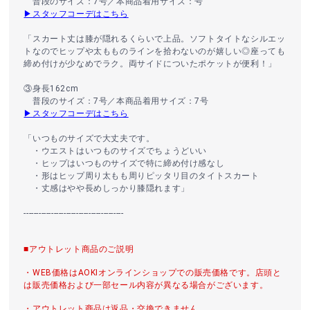
普段のサイズ：7号／本商品着用サイズ：号
▶スタッフコーデはこちら
「スカート丈は膝が隠れるくらいで上品。ソフトタイトなシルエッ
トなのでヒップや太もものラインを拾わないのが嬉しい◎座っても
締め付けが少なめでラク。両サイドについたポケットが便利！」
③身長162cm
普段のサイズ：7号／本商品着用サイズ：7号
▶スタッフコーデはこちら
「いつものサイズで大丈夫です。
・ウエストはいつものサイズでちょうどいい
・ヒップはいつものサイズで特に締め付け感なし
・形はヒップ周り太もも周りピッタリ目のタイトスカート
・丈感はやや長めしっかり膝隠れます」
----------------------------------------
■アウトレット商品のご説明
・WEB価格はAOKIオンラインショップでの販売価格です。店頭と
は販売価格および一部セール内容が異なる場合がございます。
・アウトレット商品は返品・交換できません。