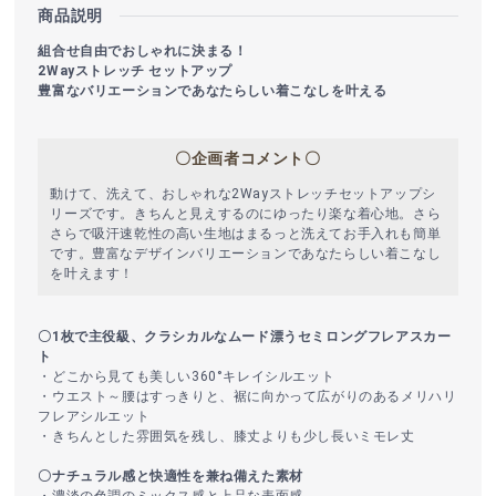
商品説明
組合せ自由でおしゃれに決まる！
2Wayストレッチ セットアップ
豊富なバリエーションであなたらしい着こなしを叶える
〇企画者コメント〇
動けて、洗えて、おしゃれな2Wayストレッチセットアップシ
リーズです。きちんと見えするのにゆったり楽な着心地。さら
さらで吸汗速乾性の高い生地はまるっと洗えてお手入れも簡単
です。豊富なデザインバリエーションであなたらしい着こなし
を叶えます！
〇1枚で主役級、クラシカルなムード漂うセミロングフレアスカー
ト
・どこから見ても美しい360°キレイシルエット
・ウエスト～腰はすっきりと、裾に向かって広がりのあるメリハリ
フレアシルエット
・きちんとした雰囲気を残し、膝丈よりも少し長いミモレ丈
〇ナチュラル感と快適性を兼ね備えた素材
・濃淡の色調のミックス感と上品な表面感