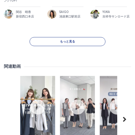
ングTOP7
関谷 晴香
SAIGO
YUKA
新宿西口本店
池袋東口駅前店
吉祥寺サンロード店
もっと見る
関連動画