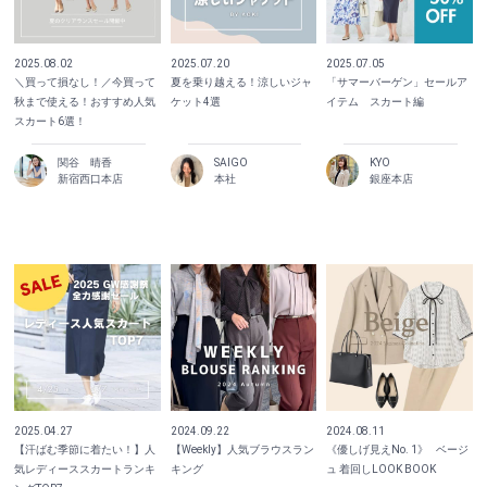
2025.08.02
2025.07.20
2025.07.05
＼買って損なし！／今買って
夏を乗り越える！涼しいジャ
「サマーバーゲン」セールア
秋まで使える！おすすめ人気
ケット4選
イテム スカート編
スカート6選！
関谷 晴香
SAIGO
KYO
新宿西口本店
本社
銀座本店
2025.04.27
2024.09.22
2024.08.11
【汗ばむ季節に着たい！】人
【Weekly】人気ブラウスラン
《優しげ見えNo. 1》⠀ベージ
気レディーススカートランキ
キング
ュ 着回しLOOK BOOK