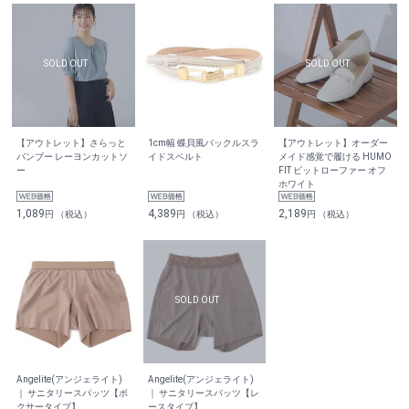
【アウトレット】さらっと
1cm幅 蝶貝風バックルスラ
【アウトレット】オーダー
バンブー レーヨンカットソ
イドスベルト
メイド感覚で履ける HUMO
ー
FIT ビットローファー オフ
ホワイト
1,089
4,389
2,189
円 （税込）
円 （税込）
円 （税込）
Angelite(アンジェライト)
Angelite(アンジェライト)
｜ サニタリースパッツ【ボ
｜ サニタリースパッツ【レ
クサータイプ】
ースタイプ】