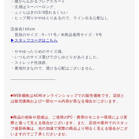
・腰から広がるフレアスカート
・丈感はスーパーロング、
・ふくらはぎの2/3隠れるくらい
・ヒップ周りややゆとりあるので、ライン出る心配なし
③身長169cm
普段のサイズ：9～11号／本商品着用サイズ：9号
▶スタッフコーデはこちら
・ややゆったりめのサイズ感。
・いつものサイズ選びで少しゆとりがありました。
・ストレッチ性抜群。
・裏地付きなので、透ける心配はございません。
----------------------------------------
■WEB価格はAOKIオンラインショップでの販売価格です。店頭と
は販売価格および一部セール内容が異なる場合がございます。
■商品の色味や質感は、ご使用のPC・携帯のモニター環境により実
際と違って見える場合がございます。また、店頭や屋外でのスタッ
フ撮影画像は、光の加減で実際の商品より明るく見える場合がござ
いますのでご了承くださいませ。