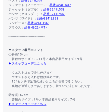
ベスト：
品番G241L337
ジャケット（ノーカラー）：
品番G241L537
ジャケット（ダブル）：
品番G241L538
パンツ（クロップド）：
品番G241L937
パンツ（ワイド）：
品番G241L938
ワンピース：
品番G241LP37
ブラウス：
品番HB224MT4
----------------------------------------
▼スタッフ着用コメント
①身長154cm
普段のサイズ：9～11号／本商品着用サイズ：9号
▶スタッフコーデはこちら
・ウエストゴムで少し伸びます
・ウエストさえ入れば他は緩めです。
・154センチで足首の細いところが全部でるくらい。
・裏地が裾近くまでありますが、着ていて涼しかったです。
②身長162cm
普段のサイズ：7号／本商品着用サイズ：7号
▶スタッフコーデはこちら