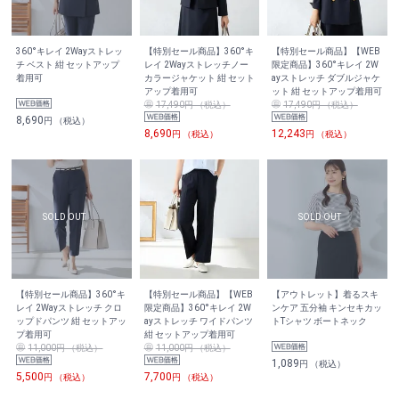
360°キレイ 2Wayストレッ
【特別セール商品】360°キ
【特別セール商品】【WEB
チ ベスト 紺 セットアップ
レイ 2Wayストレッチノー
限定商品】360°キレイ 2W
着用可
カラージャケット 紺 セット
ayストレッチ ダブルジャケ
アップ着用可
ット 紺 セットアップ着用可
17,490円 （税込）
17,490円 （税込）
8,690
円 （税込）
8,690
12,243
円 （税込）
円 （税込）
【特別セール商品】360°キ
【特別セール商品】【WEB
【アウトレット】着るスキ
レイ 2Wayストレッチ クロ
限定商品】360°キレイ 2W
ンケア 五分袖 キンセキカッ
ップドパンツ 紺 セットアッ
ayストレッチ ワイドパンツ
トTシャツ ボートネック
プ着用可
紺 セットアップ着用可
11,000円 （税込）
11,000円 （税込）
1,089
円 （税込）
5,500
7,700
円 （税込）
円 （税込）