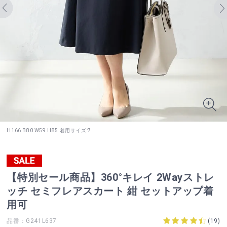
H166 B80 W59 H85 着用サイズ:7
【特別セール商品】360°キレイ 2Wayストレ
ッチ セミフレアスカート 紺 セットアップ着
用可
品番：G241L637
(
19
)