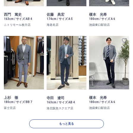
西門 篤史
佐藤 典宏
榎本 光希
163cm / サイズ AB 4
174cm / サイズ A 5
180cm / サイズ A 6
ニトリモール枚方店
海老名店
池袋東口駅前店
上杉 徹
榎本 光希
寺田 遼司
180cm / サイズ BB 7
180cm / サイズ A 6
163cm / サイズ AB 4
富士宮店
池袋東口駅前店
洛北阪急スクエア店
もっと見る