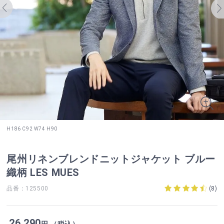
H186 C92 W74 H90
尾州リネンブレンドニットジャケット ブルー
織柄 LES MUES
品番：125500
(
8
)
26,290
円 （税込）