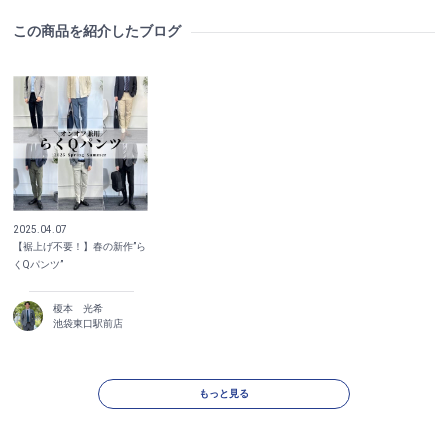
この商品を紹介したブログ
2025.04.07
【裾上げ不要！】春の新作”ら
くQパンツ”
榎本 光希
池袋東口駅前店
もっと見る