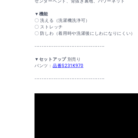
センターベント、背抜き裏地、パワーネット
▼機能
〇 洗える（洗濯機洗浄可）
〇 ストレッチ
〇 防しわ（着用時や洗濯後にしわになりにくい）
----------------------------------------
▼セットアップ
別売り
パンツ：
品番S231K970
----------------------------------------