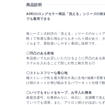
商品説明
AOKIのロングセラー商品「洗える」シリーズの
でも着用できる
毎シーズン大好評の「洗える」シリーズのセット
軽くて快適な着心地ながらもきっちり感があり、
イルまで、普段使いしやすく着回し抜群です。
〇凹凸のある表地
単品使いでもお召しいただけるように凹凸のある
ステルを入れることで防しわ性と耐久性も◎
〇ストレスフリーな着心地
極ストレッチ性を最大限出す為に生地+袖裏+背裏
け部のネットが伸び縮みするパワーネット仕様で
〇いつでもキレイをキープ、お手入れ簡単
家庭洗濯可。仕事終わりに、休日に、洗濯機で洗
ていつでも清潔。また、アイロン掛けがほぼいら