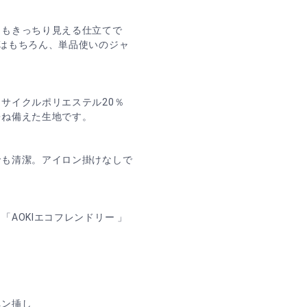
らもきっちり見える仕立てで
はもちろん、単品使いのジャ
サイクルポリエステル20％
兼ね備えた生地です。
でも清潔。アイロン掛けなしで
AOKIエコフレンドリー 」
ペン挿し