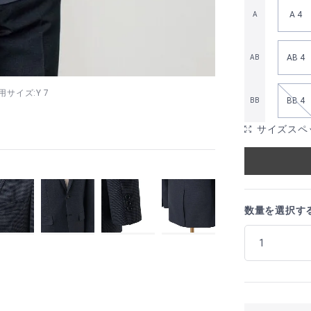
A 4
A
AB 4
AB
着用サイズ:Y 7
BB 4
BB
サイズスペ
数量を選択す