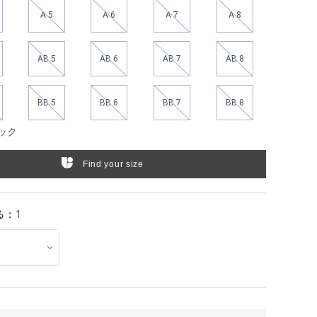
A 5
A 6
A 7
A 8
AB 5
AB 6
AB 7
AB 8
BB 5
BB 6
BB 7
BB 8
ック
Find your size
る：
1