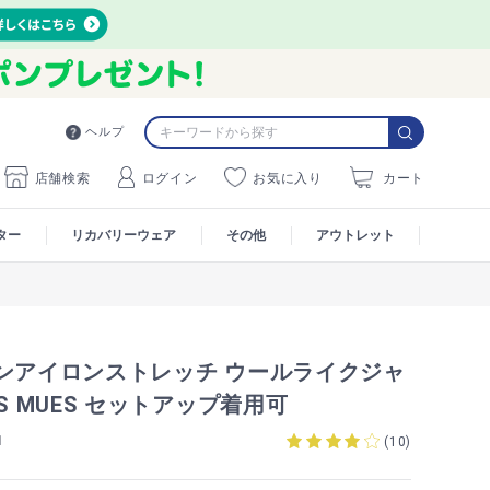
ヘルプ
店舗検索
ログイン
お気に入り
カート
ター
リカバリーウェア
その他
アウトレット
ノンアイロンストレッチ ウールライクジャ
ES MUES セットアップ着用可
1
(
10
)