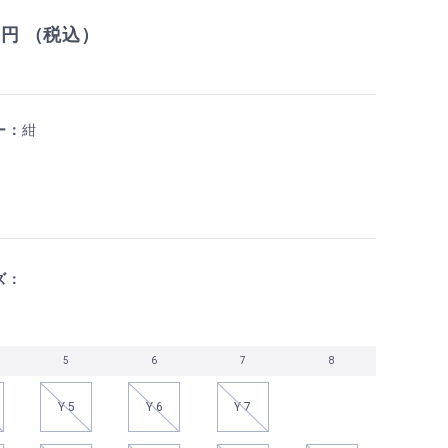
0
円 （税込）
ー：
紺
ズ：
5
6
7
8
Y 5
Y 6
Y 7