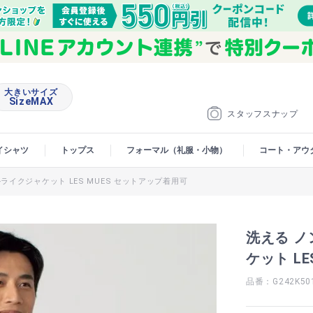
大きいサイズ
SizeMAX
スタッフスナップ
イシャツ
トップス
フォーマル（礼服・小物）
コート・アウ
ライクジャケット LES MUES セットアップ着用可
洗える 
ケット L
品番：G242K50