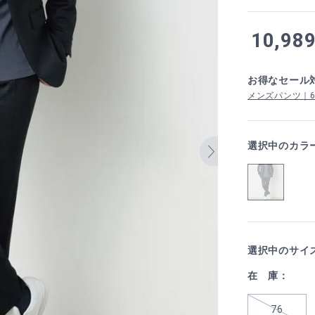
10,98
お得なセール
メンズパンツ｜6,5
選択中のカラ
選択中のサイ
在 庫：
76