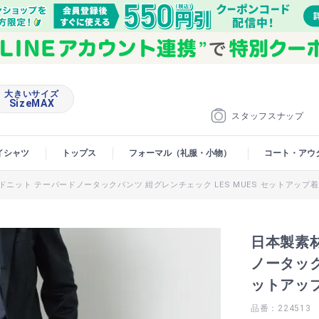
大きいサイズ
SizeMAX
スタッフスナップ
イシャツ
トップス
フォーマル（礼服・小物）
コート・アウ
ニット テーパードノータックパンツ 紺グレンチェック LES MUES セットアップ
日本製素
ノータック
ットアッ
品番：224513