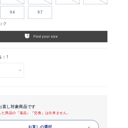
94
97
ック
Find your size
る：
1
お直し対象商品です
した商品の『返品』『交換』は出来ません。
お直しの選択