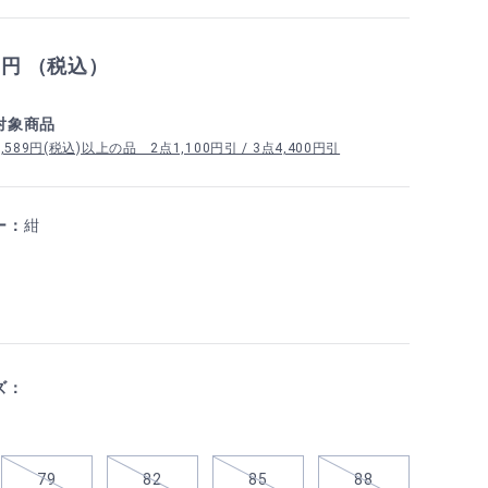
9
円 （税込）
対象商品
89円(税込)以上の品 2点1,100円引 / 3点4,400円引
ー：
紺
ズ：
79
82
85
88