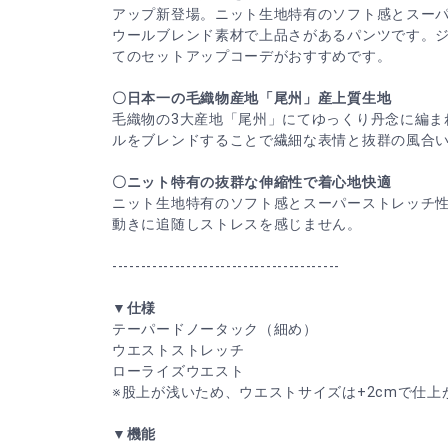
アップ新登場。ニット生地特有のソフト感とスー
ウールブレンド素材で上品さがあるパンツです。
てのセットアップコーデがおすすめです。
〇日本一の毛織物産地「尾州」産上質生地
毛織物の3大産地「尾州」にてゆっくり丹念に編ま
ルをブレンドすることで繊細な表情と抜群の風合
〇ニット特有の抜群な伸縮性で着心地快適
ニット生地特有のソフト感とスーパーストレッチ
動きに追随しストレスを感じません。
----------------------------------------
▼仕様
テーパードノータック（細め）
ウエストストレッチ
ローライズウエスト
※股上が浅いため、ウエストサイズは+2cmで仕上
▼機能