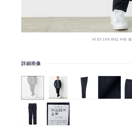
H183 C99 W82 H95
詳細画像