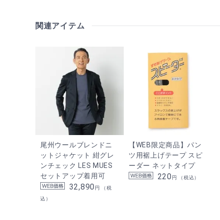
関連アイテム
尾州ウールブレンドニ
【WEB限定商品】パン
ットジャケット 紺グレ
ツ用裾上げテープ スピ
ンチェック LES MUES
ーダー ネットタイプ
セットアップ着用可
220
円 （税込）
32,890
円 （税
込）