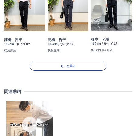
榎本 光希
髙橋 哲平
髙橋 哲平
180cm / サイズ 82
186cm / サイズ 82
186cm / サイズ 82
池袋東口駅前店
秋葉原店
秋葉原店
もっと見る
関連動画