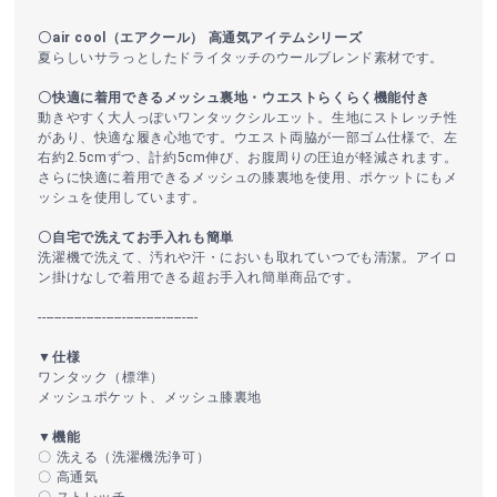
〇air cool（エアクール） 高通気アイテムシリーズ
夏らしいサラっとしたドライタッチのウールブレンド素材です。
〇快適に着用できるメッシュ裏地・ウエストらくらく機能付き
動きやすく大人っぽいワンタックシルエット。生地にストレッチ性
があり、快適な履き心地です。ウエスト両脇が一部ゴム仕様で、左
右約2.5cmずつ、計約5cm伸び、お腹周りの圧迫が軽減されます。
さらに快適に着用できるメッシュの膝裏地を使用、ポケットにもメ
ッシュを使用しています。
〇自宅で洗えてお手入れも簡単
洗濯機で洗えて、汚れや汗・においも取れていつでも清潔。アイロ
ン掛けなしで着用できる超お手入れ簡単商品です。
----------------------------------------
▼仕様
ワンタック（標準）
メッシュポケット、メッシュ膝裏地
▼機能
〇 洗える（洗濯機洗浄可）
〇 高通気