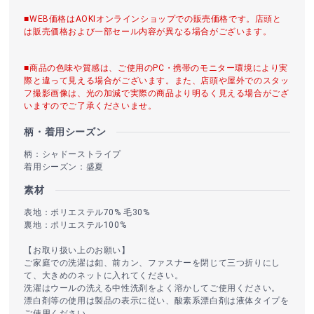
■WEB価格はAOKIオンラインショップでの販売価格です。店頭と
は販売価格および一部セール内容が異なる場合がございます。
■商品の色味や質感は、ご使用のPC・携帯のモニター環境により実
際と違って見える場合がございます。また、店頭や屋外でのスタッ
フ撮影画像は、光の加減で実際の商品より明るく見える場合がござ
いますのでご了承くださいませ。
柄・着用シーズン
柄：シャドーストライプ
着用シーズン：盛夏
素材
表地：ポリエステル70% 毛30%
裏地：ポリエステル100%
【お取り扱い上のお願い】
ご家庭での洗濯は釦、前カン、ファスナーを閉じて三つ折りにし
て、大きめのネットに入れてください。
洗濯はウールの洗える中性洗剤をよく溶かしてご使用ください。
漂白剤等の使用は製品の表示に従い、酸素系漂白剤は液体タイプを
ご使用ください。