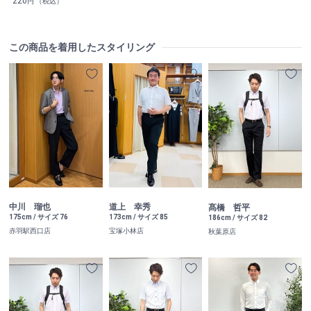
220
円 （税込）
この商品を着用したスタイリング
中川 瑠也
道上 幸秀
髙橋 哲平
175cm / サイズ 76
173cm / サイズ 85
186cm / サイズ 82
赤羽駅西口店
宝塚小林店
秋葉原店