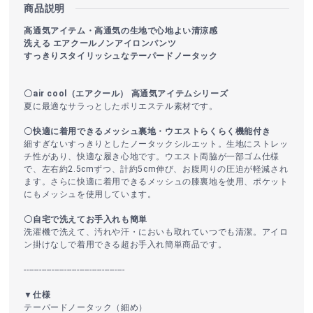
商品説明
高通気アイテム・高通気の生地で心地よい清涼感
洗える エアクールノンアイロンパンツ
すっきりスタイリッシュなテーパードノータック
〇air cool（エアクール） 高通気アイテムシリーズ
夏に最適なサラっとしたポリエステル素材です。
〇快適に着用できるメッシュ裏地・ウエストらくらく機能付き
細すぎないすっきりとしたノータックシルエット。生地にストレッ
チ性があり、快適な履き心地です。ウエスト両脇が一部ゴム仕様
で、左右約2.5cmずつ、計約5cm伸び、お腹周りの圧迫が軽減され
ます。さらに快適に着用できるメッシュの膝裏地を使用、ポケット
にもメッシュを使用しています。
〇自宅で洗えてお手入れも簡単
洗濯機で洗えて、汚れや汗・においも取れていつでも清潔。アイロ
ン掛けなしで着用できる超お手入れ簡単商品です。
----------------------------------------
▼仕様
テーパードノータック（細め）