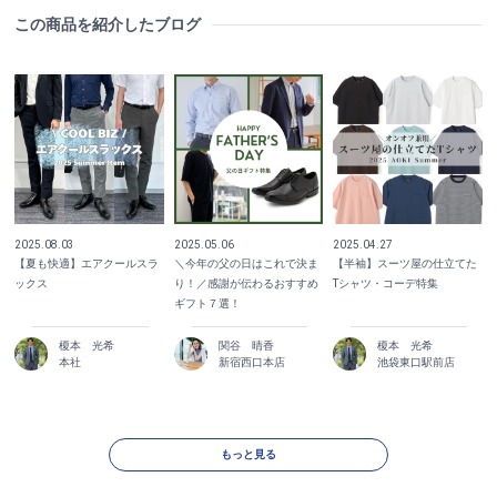
この商品を紹介したブログ
2025.08.03
2025.05.06
2025.04.27
【夏も快適】エアクールスラ
＼今年の父の日はこれで決ま
【半袖】スーツ屋の仕立てた
ックス
り！／感謝が伝わるおすすめ
Tシャツ・コーデ特集
ギフト７選！
榎本 光希
関谷 晴香
榎本 光希
本社
新宿西口本店
池袋東口駅前店
もっと見る