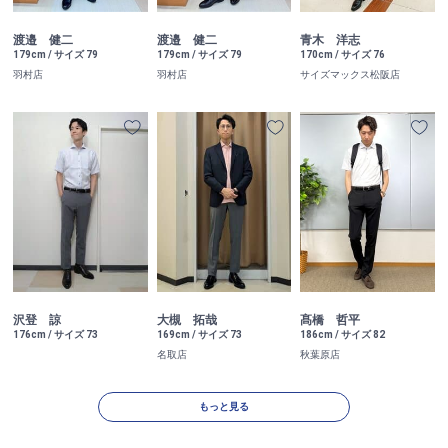
渡邉 健二
渡邉 健二
青木 洋志
179cm / サイズ 79
179cm / サイズ 79
170cm / サイズ 76
羽村店
羽村店
サイズマックス松阪店
沢登 諒
大槻 拓哉
髙橋 哲平
176cm / サイズ 73
169cm / サイズ 73
186cm / サイズ 82
名取店
秋葉原店
もっと見る