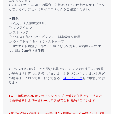
上がっています。
※ウエストサイズ73cmの場合、実際は75cmの仕上がりサイズとな
っています。詳しくはサイズスペックをご確認ください。
▼機能
〇 洗える（洗濯機洗浄可）
〇 ノンアイロン
〇 ストレッチ
〇 ウエスト部分（パイピング）に消臭繊維を使用
〇 ウエストらくらく（ウエストムーブ）
※ウエスト両脇が一部ゴム仕様になっており、左右約2.5cmず
つ、計約5cm伸びる仕様
----------------------------------------
※こちらは裾のお直しが必要な商品です。ミシンでの補正をご希望
の場合は「お直しの選択」ボタンよりお選びください。またお急ぎ
の場合はアイロンで裾上げができる、
裾上げテープ
もご用意してお
ります。
■WEB価格はAOKIオンラインショップでの販売価格です。店頭と
は販売価格および一部セール内容が異なる場合がございます。
■商品の色味や質感は、ご使用のPC・携帯のモニター環境により実