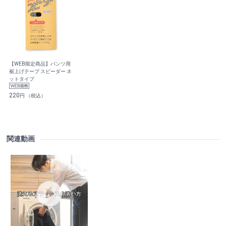
【WEB限定商品】パンツ用
裾上げテープ スピーダー ネ
ットタイプ
220
円 （税込）
関連動画