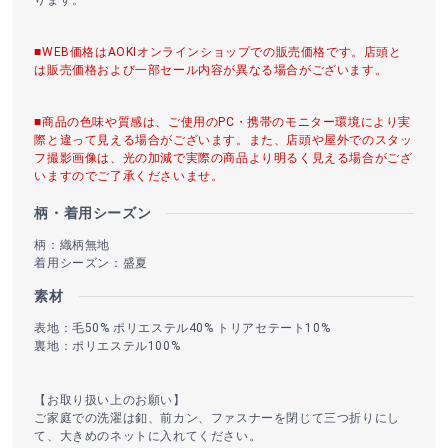
ります。
■WEB価格はAOKIオンラインショップでの販売価格です。店頭と
は販売価格および一部セール内容が異なる場合がございます。
■商品の色味や質感は、ご使用のPC・携帯のモニター環境により実
際と違って見える場合がございます。また、店頭や屋外でのスタッ
フ撮影画像は、光の加減で実際の商品より明るく見える場合がござ
いますのでご了承くださいませ。
柄・着用シーズン
柄：織柄無地
着用シーズン：盛夏
素材
表地：毛50% ポリエステル40% トリアセテート10%
裏地：ポリエステル100%
【お取り扱い上のお願い】
ご家庭での洗濯は釦、前カン、ファスナーを閉じて三つ折りにし
て、大きめのネットに入れてください。