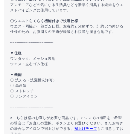
アンモニアなどの気になる生活臭などを素早く消臭する繊維をウエ
ストパイピングに使用しています。
〇ウエストらくらく機能付きで快適仕様
ウエスト両脇が一部ゴム仕様。左右約2.5cmずつ、計約5cm伸びる
仕様のため、お腹周りの圧迫が軽減され快適な履き心地です。
----------------------------------------
▼仕様
ワンタック、メッシュ裏地
ウエスト左右ゴム仕様
▼機能
〇 洗える（洗濯機洗浄可）
〇 高通気
〇 ストレッチ
〇 ノンアイロン
----------------------------------------
※こちらは裾のお直しが必要な商品です。ミシンでの補正をご希望
の場合は「お直しの選択」ボタンよりお選びください。またお急ぎ
の場合はアイロンで裾上げができる、
裾上げテープ
もご用意してお