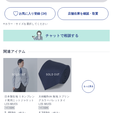
お気に入り登録
(24)
店舗在庫を確認・取置
※カラー・サイズを選択してください
チャットで相談する
関連アイテム
もっと見る
日本製生地 リネンブレン
大剣幅8cm 無地 スプリン
ド尾州ニットジャケット
グカラーパレットタイ
LES MUES
LES MUES
5,489
4,389
円 （税込）
円 （税込）