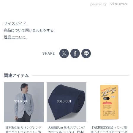
powered by
サイズガイド
商品について問い合わせをする
返品について
SHARE
関連アイテム
日本製生地 リネンブレンド
大剣幅8cm 無地 スプリング
【WEB限定商品】パンツ用
尾州ニットジャケット LES
カラーパレットタイ LES M
裾上げテープ スピーダー ネ