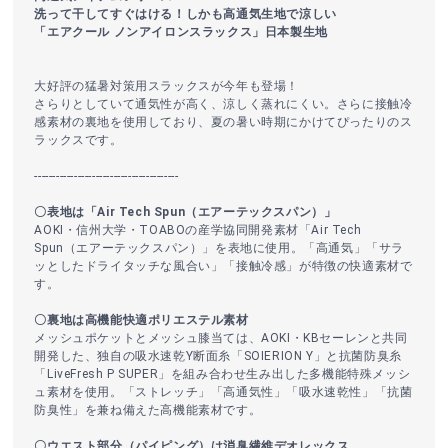
洗って干してすぐはける！しかも高通気生地で涼しい
「エアクール ノンアイロンスラックス」日本製生地
大好評の猛暑対策用スラックスが今年も登場！
さらりとしていて通気性が高く、涼しく蒸れにくい。さらに接触冷
感素材の裏地を使用しており、夏の暑い時期にかけてぴったりのス
ラックスです。
----------------------------------------
〇表地は「Air Tech Spun（エアーテックスパン）」
AOKI・信州大学・TOABOの産学協同開発素材「Air Tech
Spun（エアーテックスパン）」を表地に使用。「高通気」「サラ
ッとしたドライタッチな風合い」「接触冷感」が特徴の快適素材で
す。
〇裏地は高機能快適ポリエステル素材
メッシュポケットとメッシュ膝当ては、AOKI・KBセーレンと共同
開発した、独自の吸水速乾Y断面糸「SOIERION Y」と抗菌防臭糸
「LiveFresh P SUPER」を組み合わせ生み出した多機能特殊メッシ
ュ素材を使用。「ストレッチ」「高通気性」「吸水速乾性」「抗菌
防臭性」を兼ね備えた高機能素材です。
〇ウエスト部分（パイピング）は消臭繊維デオレックス