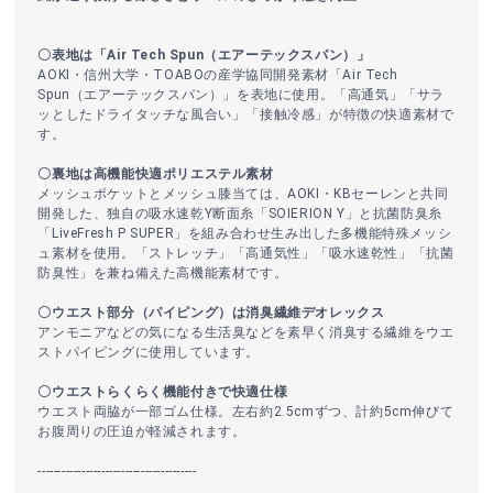
〇表地は「Air Tech Spun（エアーテックスパン）」
AOKI・信州大学・TOABOの産学協同開発素材「Air Tech
Spun（エアーテックスパン）」を表地に使用。「高通気」「サラ
ッとしたドライタッチな風合い」「接触冷感」が特徴の快適素材で
す。
〇裏地は高機能快適ポリエステル素材
メッシュポケットとメッシュ膝当ては、AOKI・KBセーレンと共同
開発した、独自の吸水速乾Y断面糸「SOIERION Y」と抗菌防臭糸
「LiveFresh P SUPER」を組み合わせ生み出した多機能特殊メッシ
ュ素材を使用。「ストレッチ」「高通気性」「吸水速乾性」「抗菌
防臭性」を兼ね備えた高機能素材です。
〇ウエスト部分（パイピング）は消臭繊維デオレックス
アンモニアなどの気になる生活臭などを素早く消臭する繊維をウエ
ストパイピングに使用しています。
〇ウエストらくらく機能付きで快適仕様
ウエスト両脇が一部ゴム仕様。左右約2.5cmずつ、計約5cm伸びて
お腹周りの圧迫が軽減されます。
----------------------------------------