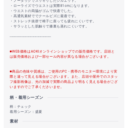
・ノータックでスッキリしたシルエット。
・ローライズでウエストは実際81cmになります。
・ウエストの両脇がゴムで快適でした。
・高通気素材ででクールビズに最適です。
・ストレッチ抜群で椅子に座っても疲れにくいです。
・サラッとした肌触りで膝裏も蒸れにくいです。
----------------------------------------
■WEB価格はAOKIオンラインショップでの販売価格です。店頭と
は販売価格および一部セール内容が異なる場合がございます。
■商品の色味や質感は、ご使用のPC・携帯のモニター環境により実
際と違って見える場合がございます。また、店頭や屋外でのスタッ
フ撮影画像は、光の加減で実際の商品より明るく見える場合がござ
いますのでご了承くださいませ。
柄・着用シーズン
柄：チェック
着用シーズン：盛夏
素材