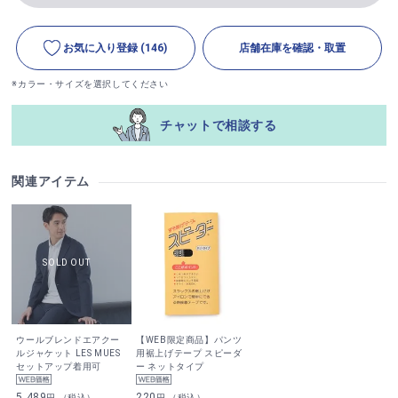
お気に入り登録
(146)
店舗在庫を確認・取置
※カラー・サイズを選択してください
チャットで相談する
関連アイテム
ウールブレンドエアクー
【WEB限定商品】パンツ
ルジャケット LES MUES
用裾上げテープ スピーダ
セットアップ着用可
ー ネットタイプ
5,489
220
円 （税込）
円 （税込）