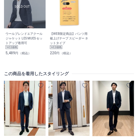
ウールブレンドエアクール
【WEB限定商品】パンツ用
ジャケット LES MUES セッ
裾上げテープ スピーダー ネ
トアップ着用可
ットタイプ
5,489
220
円 （税込）
円 （税込）
この商品を着用したスタイリング