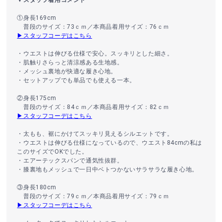
▼スタッフ着用コメント
①身長169cm
普段のサイズ：73ｃｍ／本商品着用サイズ：76ｃｍ
▶スタッフコーデはこちら
・ウエストは伸びる仕様で安心。スッキリとした細さ。
・肌触りさらっと清涼感ある生地感。
・メッシュ裏地が快適な履き心地。
・セットアップでも単品でも使える一本。
②身長175cm
普段のサイズ：84ｃｍ／本商品着用サイズ：82ｃｍ
▶スタッフコーデはこちら
・太もも、裾にかけてスッキリ見えるシルエットです。
・ウエストは伸びる仕様になっているので、ウエスト84cmの私は
このサイズでOKでした。
・エアーテックスパンで通気性抜群。
・膝裏地もメッシュで一日中ベトつかないサラサラな履き心地。
③身長180cm
普段のサイズ：79ｃｍ／本商品着用サイズ：79ｃｍ
▶スタッフコーデはこちら