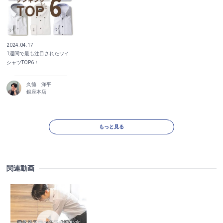
2024.04.17
1週間で最も注目されたワイ
シャツTOP6！
久徳 洋平
銀座本店
もっと見る
関連動画