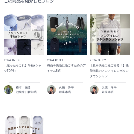
この商品を紹介したブログ
2024.07.06
2024.05.31
2024.05.02
【迷ったらこれ】半袖Yシャ
梅雨を快適に過ごすためのア
【夏を快適に過ごせる！】機
ツTOP6！
イテム5選
能満載のノンアイロンボタン
ダウンシャツ
榎本 光希
久徳 洋平
久徳 洋平
池袋東口駅前店
銀座本店
銀座本店