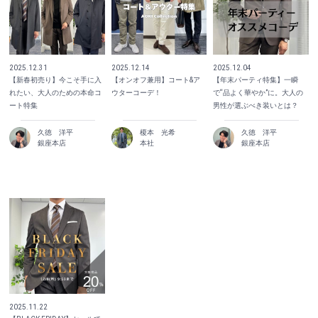
2025.12.31
2025.12.14
2025.12.04
【新春初売り】今こそ手に入
【オンオフ兼用】コート&ア
【年末パーティ特集】一瞬
れたい、大人のための本命コ
ウターコーデ！
で“品よく華やか”に。大人の
ート特集
男性が選ぶべき装いとは？
久徳 洋平
榎本 光希
久徳 洋平
銀座本店
本社
銀座本店
2025.11.22