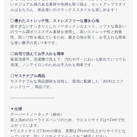
いカジュアル感のある素材や色柄を取り揃え、セットアップスタイ
ルはもちろん、単品使いのスラックススタイルも楽しめます！
〇優れたストレッチ性、ストレスフリーな履き心地
細すぎないすっきりとしたノータックシルエット。ソフトな風合い
のウール調ポリエステル素材を使用し、高いストレッチ性と軽量
性、防シワ性を備えているため、履き心地が良く、お手入れも簡単
な使い勝手の良い1本です。
〇自宅で洗えてお手入れも簡単
家庭洗濯可。洗濯機で洗えて、汚れや汗・においも取れていつでも
清潔。ノンアイロンのためお手入れも簡単です。
〇サステナブル商品
サステナブルな商品開発を目指し、環境に配慮した「AOKIエコフ
レンドリー 」商品です。
----------------------------------------
▼仕様
テーパードノータック（細め）
股上浅めのローライズパンツのため、ウエストサイズは+2cmで仕
上がっています。
※ウエストサイズ73cmの場合、実際は75cmの仕上がりサイズとな
っています。詳しくはサイズスペックをご確認ください。