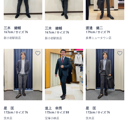
三木 健輔
渡邉 健二
三木 健輔
167cm / サイズ 76
179cm / サイズ 79
167cm / サイズ 76
新小岩駅前店
多摩ニュータウン店
新小岩駅前店
星 匡
道上 幸秀
星 匡
172cm / サイズ 76
173cm / サイズ 88
172cm / サイズ 76
茨木店
宝塚小林店
茨木店