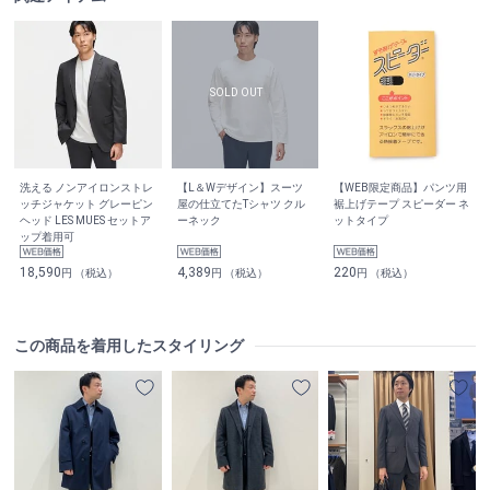
洗える ノンアイロンストレ
【L＆Wデザイン】スーツ
【WEB限定商品】パンツ用
ッチジャケット グレーピン
屋の仕立てたTシャツ クル
裾上げテープ スピーダー ネ
ヘッド LES MUES セットア
ーネック
ットタイプ
ップ着用可
18,590
4,389
220
円 （税込）
円 （税込）
円 （税込）
この商品を着用したスタイリング