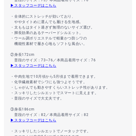
▶スタッフコーデはこちら
・全体的にストレッチが効いており、
ややタイトめに選んでも履ける生地感。
・太ももはタイト過ぎず無理のないサイズ選び。
・脚長効果のあるテーパードシルエット。
・ウール調ポリエステルで軽量かつ防シワの
機能性素材で履き心地もソフトな風合い。
②身長172cm
普段のサイズ：73~76／本商品着用サイズ：76
▶スタッフコーデはこちら
・中肉生地で10月頃から5月頃まで着用できます。
・化学繊維素材でシワにも強つよそうです。
・しゃがんでも動きやすくらいストレッチ性があります。
・スッキリしたシルエットでスマートに見えます。
・普段のサイズで大丈夫です。
③身長186cm
普段のサイズ：82／本商品着用サイズ：82
▶スタッフコーデはこちら
・スッキリしたシルエットでノータックです。