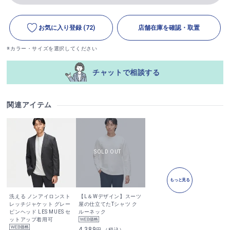
お気に入り登録
(72)
店舗在庫を確認・取置
※カラー・サイズを選択してください
チャットで相談する
関連アイテム
もっと見る
洗える ノンアイロンスト
【L＆Wデザイン】スーツ
レッチジャケット グレー
屋の仕立てたTシャツ ク
ピンヘッド LES MUES セ
ルーネック
ットアップ着用可
4,389
円 （税込）