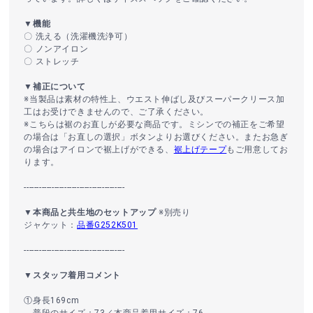
▼機能
〇 洗える（洗濯機洗浄可）
〇 ノンアイロン
〇 ストレッチ
▼補正について
※当製品は素材の特性上、ウエスト伸ばし及びスーパークリース加
工はお受けできませんので、ご了承ください。
※こちらは裾のお直しが必要な商品です。ミシンでの補正をご希望
の場合は「お直しの選択」ボタンよりお選びください。またお急ぎ
の場合はアイロンで裾上げができる、
裾上げテープ
もご用意してお
ります。
----------------------------------------
▼本商品と共生地のセットアップ
※別売り
ジャケット：
品番G252K501
----------------------------------------
▼スタッフ着用コメント
①身長169cm
普段のサイズ：73／本商品着用サイズ：76