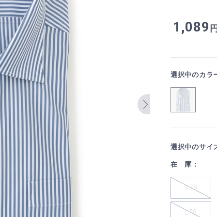
1,089
選択中のカラ
選択中のサイ
在 庫：
S78
L78