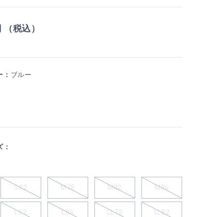
円 （税込）
ー：
ブルー
ズ：
S82
M78
M82
M86
L82
L86
LL78
LL82