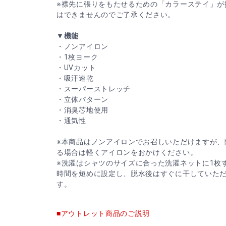
※襟先に張りをもたせるための「カラーステイ」が
はできませんのでご了承ください。
▼機能
・ノンアイロン
・1枚ヨーク
・UVカット
・吸汗速乾
・スーパーストレッチ
・立体パターン
・消臭芯地使用
・通気性
※本商品はノンアイロンでお召しいただけますが、
る場合は軽くアイロンをおかけください。
※洗濯はシャツのサイズに合った洗濯ネットに1枚
時間を短めに設定し、脱水後はすぐに干していた
す。
■アウトレット商品のご説明