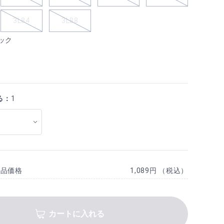
3L84
3L88
ック
る：
1
商品価格
1,089円 （税込）
カートに入れる