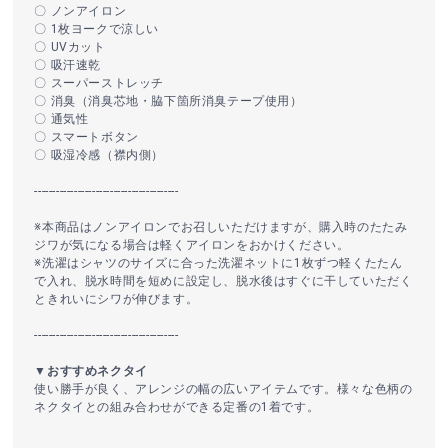
〇 ノンアイロン
〇 1枚ヨークで涼しい
〇 UVカット
〇 吸汗速乾
〇 スーパーストレッチ
〇 消臭（消臭芯地・脇下箇所消臭テープ使用）
〇 通気性
〇 スマートボタン
〇 吸湿冷感（襟内側）
----------------------------------------
※本商品はノンアイロンでお召しいただけますが、購入時のたたみ
ジワが気になる場合は軽くアイロンをおかけください。
※洗濯はシャツのサイズに合った洗濯ネットに1枚ずつ軽くたたん
で入れ、脱水時間を短めに設定し、脱水後はすぐに干していただく
ときれいにシワが伸びます。
----------------------------------------
▼おすすめネクタイ
使い勝手が良く、アレンジの幅の広いアイテムです。様々な色柄の
ネクタイとの組み合わせができる定番の1着です。