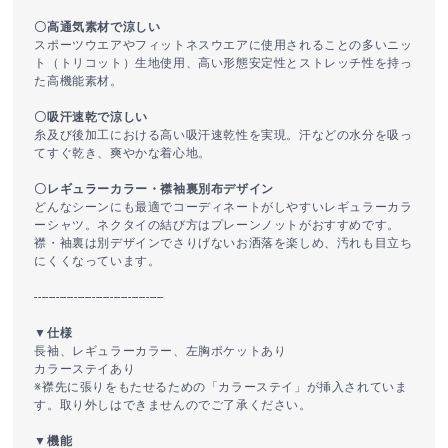
〇高通気素材で涼しい
スポーツウエアやフィットネスウエアに使用されることの多いニッ
ト（トリコット）生地使用、高い形態安定性とストレッチ性を持っ
た高機能素材。
〇吸汗速乾で涼しい
糸及び後加工における高い吸汗速乾性を実現。汗などの水分を吸っ
てすぐ乾き、爽やかな着心地。
〇レギュラーカラー・襟袖裏別布デザイン
どんなシーンにも最適でコーディネートがしやすいレギュラーカラ
ーシャツ。ネクタイの結び方はプレーンノットがおすすめです。
襟・袖裏は別デザインでさりげないお洒落を楽しめ、汚れも目立ち
にくくなっています。
------------------------------------
▼仕様
長袖、レギュラーカラー、左胸ポケットあり
カラーステイあり
※襟先に張りをもたせるための「カラーステイ」が挿入されていま
す。取り外しはできませんのでご了承ください。
▼機能