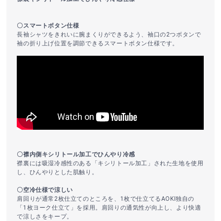
〇スマートボタン仕様
長袖シャツをきれいに腕まくりができるよう、袖口の2つボタンで
袖の折り上げ位置を調節できるスマートボタン仕様です。
〇襟内側キシリトール加工でひんやり冷感
襟裏には吸湿冷感性のある「キシリトール加工」された生地を使用
し、ひんやりとした肌触り。
〇空冷仕様で涼しい
肩回りが通常2枚仕立てのところを、1枚で仕立てるAOKI独自の
「1枚ヨーク仕立て」を採用。肩回りの通気性が向上し、より快適
で涼しさをキープ。