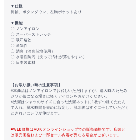
▼仕様
長袖、ボタンダウン、左胸ポケットあり
▼機能
〇 ノンアイロン
〇 スーパーストレッチ
〇 吸汗速乾
〇 通気性
〇 消臭（消臭芯地使用）
〇 水溶性防汚（洗って汚れが落ちやすい）
〇 日本製素材
----------------------------------------
【お取り扱い時の注意事項】
※本商品はノンアイロンでお召しいただけますが、購入時のたたみ
ジワが気になる場合は軽くアイロンをおかけください。
※洗濯はシャツのサイズに合った洗濯ネットに1枚ずつ軽くたたん
で入れ、脱水時間を短めに設定し、脱水後はすぐに干していただく
ときれいにシワが伸びます。
■WEB価格はAOKIオンラインショップでの販売価格です。店頭と
は販売価格および一部セール内容が異なる場合がございます。