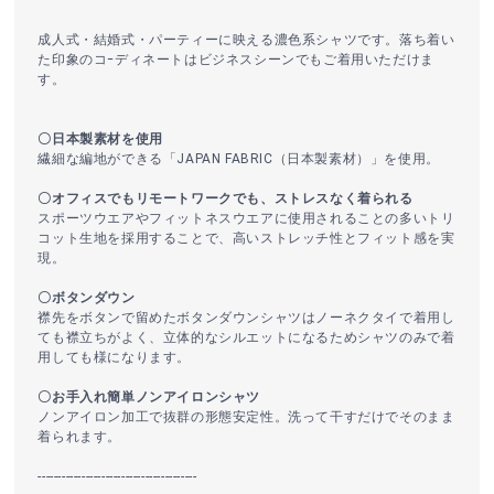
成人式・結婚式・パーティーに映える濃色系シャツです。落ち着い
た印象のコｰディネートはビジネスシーンでもご着用いただけま
す。
〇日本製素材を使用
繊細な編地ができる「JAPAN FABRIC（日本製素材）」を使用。
〇オフィスでもリモートワークでも、ストレスなく着られる
スポーツウエアやフィットネスウエアに使用されることの多いトリ
コット生地を採用することで、高いストレッチ性とフィット感を実
現。
〇ボタンダウン
襟先をボタンで留めたボタンダウンシャツはノーネクタイで着用し
ても襟立ちがよく、立体的なシルエットになるためシャツのみで着
用しても様になります。
〇お手入れ簡単ノンアイロンシャツ
ノンアイロン加工で抜群の形態安定性。洗って干すだけでそのまま
着られます。
----------------------------------------