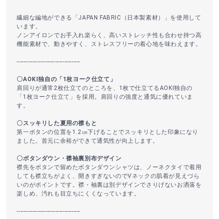
繊細な編地ができる「JAPAN FABRIC（日本製素材）」を使用して
います。
ノンアイロンでお手入れ楽らく、高いストレッチ性も合わせ持つ高
機能素材で、動きやすく、ストレスフリーの着心地を味わえます。
------------------------------------
〇AOKI独自の「1枚ヨーク仕立て」
肩回りが通常2枚仕立てのところを、1枚で仕立てるAOKI独自の
「1枚ヨーク仕立て」を採用。肩回りの強度と通気に優れていま
す。
〇スッキリした夏用の襟もと
第一ボタンの位置を1.2㎝下げることでスッキリとした印象になり
ました。首元に余裕ができて通気性が向上します。
〇ボタンダウン・襟袖裏別布デザイン
襟先をボタンで留めたボタンダウンシャツは、ノーネクタイで着用
しても襟立ちがよく、開きすぎないのでVネックの肌着が見えづら
いのがポイントです。襟・袖裏は別デザインでさりげないお洒落を
楽しめ、汚れも目立ちにくくなっています。
------------------------------------