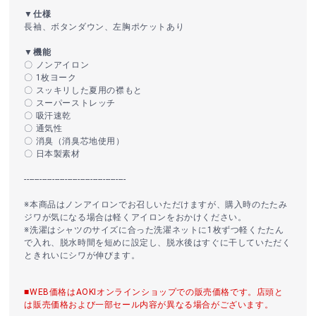
▼仕様
長袖、ボタンダウン、左胸ポケットあり
▼機能
〇 ノンアイロン
〇 1枚ヨーク
〇 スッキリした夏用の襟もと
〇 スーパーストレッチ
〇 吸汗速乾
〇 通気性
〇 消臭（消臭芯地使用）
〇 日本製素材
----------------------------------------
※本商品はノンアイロンでお召しいただけますが、購入時のたたみ
ジワが気になる場合は軽くアイロンをおかけください。
※洗濯はシャツのサイズに合った洗濯ネットに1枚ずつ軽くたたん
で入れ、脱水時間を短めに設定し、脱水後はすぐに干していただく
ときれいにシワが伸びます。
■WEB価格はAOKIオンラインショップでの販売価格です。店頭と
は販売価格および一部セール内容が異なる場合がございます。