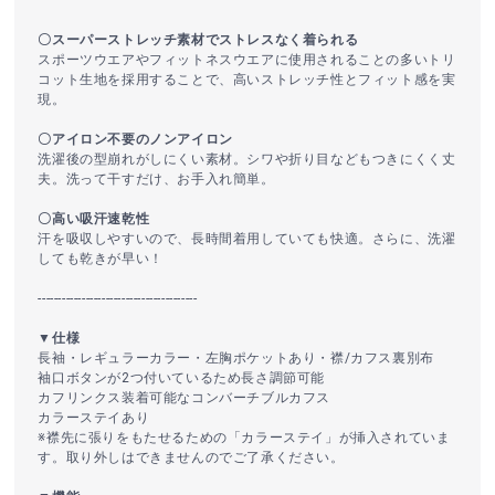
〇スーパーストレッチ素材でストレスなく着られる
スポーツウエアやフィットネスウエアに使用されることの多いトリ
コット生地を採用することで、高いストレッチ性とフィット感を実
現。
〇アイロン不要のノンアイロン
洗濯後の型崩れがしにくい素材。シワや折り目などもつきにくく丈
夫。洗って干すだけ、お手入れ簡単。
〇高い吸汗速乾性
汗を吸収しやすいので、長時間着用していても快適。さらに、洗濯
しても乾きが早い！
----------------------------------------
▼仕様
長袖・レギュラーカラー・左胸ポケットあり・襟/カフス裏別布
袖口ボタンが2つ付いているため長さ調節可能
カフリンクス装着可能なコンバーチブルカフス
カラーステイあり
※襟先に張りをもたせるための「カラーステイ」が挿入されていま
す。取り外しはできませんのでご了承ください。