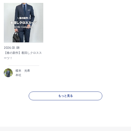
2026.03.08
【春の新作】着回しクロスス
ーツ！
榎本 光希
本社
もっと見る