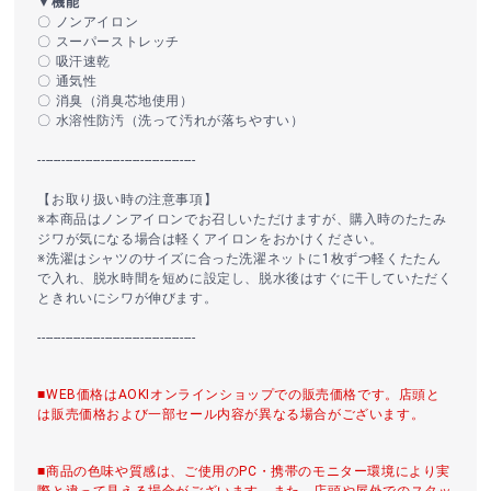
▼機能
〇 ノンアイロン
〇 スーパーストレッチ
〇 吸汗速乾
〇 通気性
〇 消臭（消臭芯地使用）
〇 水溶性防汚（洗って汚れが落ちやすい）
----------------------------------------
【お取り扱い時の注意事項】
※本商品はノンアイロンでお召しいただけますが、購入時のたたみ
ジワが気になる場合は軽くアイロンをおかけください。
※洗濯はシャツのサイズに合った洗濯ネットに1枚ずつ軽くたたん
で入れ、脱水時間を短めに設定し、脱水後はすぐに干していただく
ときれいにシワが伸びます。
----------------------------------------
■WEB価格はAOKIオンラインショップでの販売価格です。店頭と
は販売価格および一部セール内容が異なる場合がございます。
■商品の色味や質感は、ご使用のPC・携帯のモニター環境により実
際と違って見える場合がございます。また、店頭や屋外でのスタッ