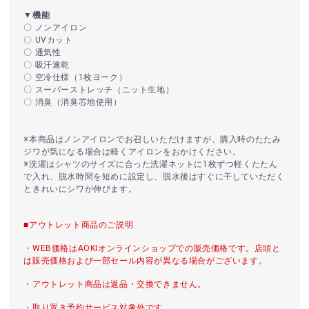
▼機能
〇 ノンアイロン
〇 UVカット
〇 通気性
〇 吸汗速乾
〇 空冷仕様（1枚ヨーク）
〇 スーパーストレッチ（ニット生地）
〇 消臭（消臭芯地使用）
※本商品はノンアイロンでお召しいただけますが、購入時のたたみ
ジワが気になる場合は軽くアイロンをおかけください。
※洗濯はシャツのサイズに合った洗濯ネットに1枚ずつ軽くたたん
で入れ、脱水時間を短めに設定し、脱水後はすぐに干していただく
ときれいにシワが伸びます。
■アウトレット商品のご説明
・WEB価格はAOKIオンラインショップでの販売価格です。店頭と
は販売価格および一部セール内容が異なる場合がございます。
・アウトレット商品は返品・交換できません。
・取り置き予約サービス対象外です。