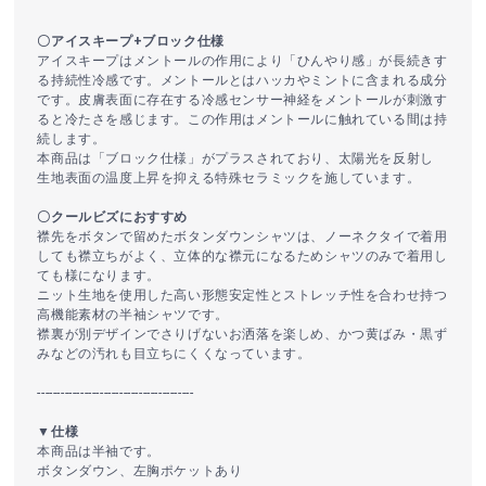
〇アイスキープ+ブロック仕様
アイスキープはメントールの作用により「ひんやり感」が長続きす
る持続性冷感です。メントールとはハッカやミントに含まれる成分
です。皮膚表面に存在する冷感センサー神経をメントールが刺激す
ると冷たさを感じます。この作用はメントールに触れている間は持
続します。
本商品は「ブロック仕様」がプラスされており、太陽光を反射し
生地表面の温度上昇を抑える特殊セラミックを施しています。
〇クールビズにおすすめ
襟先をボタンで留めたボタンダウンシャツは、ノーネクタイで着用
しても襟立ちがよく、立体的な襟元になるためシャツのみで着用し
ても様になります。
ニット生地を使用した高い形態安定性とストレッチ性を合わせ持つ
高機能素材の半袖シャツです。
襟裏が別デザインでさりげないお洒落を楽しめ、かつ黄ばみ・黒ず
みなどの汚れも目立ちにくくなっています。
----------------------------------------
▼仕様
本商品は半袖です。
ボタンダウン、左胸ポケットあり