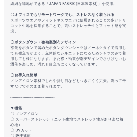
繊細な編地ができる「JAPAN FABRIC(日本製素材)」を使用。
〇オフィスでもリモートワークでも、ストレスなく着られる
スポーツウエアやフィットネスウエアに使用されることの多いトリ
コット生地を採用することで、高いストレッチ性とフィット感を実
現。
〇ボタンダウン・襟袖裏別布デザイン
襟先をボタンで留めたボタンダウンシャツはノーネクタイで着用し
ても襟立ちがよく、立体的なシルエットになるためシャツのみで着
用しても様になります。また襟・袖裏が別デザインでさりげないお
洒落を楽しめ、汚れも目立ちにくくなっています。
〇お手入れ簡単
ノンアイロン素材でしわや折り目などもつきにくく丈夫。洗って干
すだけでそのまま着られます。
----------------------------------------
▼機能
〇 ノンアイロン
〇 スーパーストレッチ（ニット生地でストレッチ性があり楽な着
心地）
〇 UVカット
〇 吸汗速乾