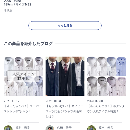
大槻 拓哉
169cm / サイズ M82
名取店
もっと見る
この商品を紹介したブログ
2023.10.12
2023.10.04
2023.09.30
【迷ったらこれ！】スーパー
【もう迷わない！】ネイビー
【迷ったらこれ！】ボタンダ
ストレッチYシャツ！
スーツに合うYシャツの色味
ウン人気アイテム特集！
とは？
榎本 光希
久徳 洋平
榎本 光希