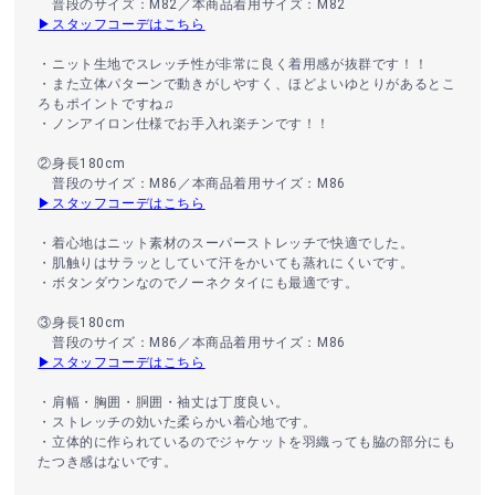
普段のサイズ：M82／本商品着用サイズ：M82
▶スタッフコーデはこちら
・ニット生地でスレッチ性が非常に良く着用感が抜群です！！
・また立体パターンで動きがしやすく、ほどよいゆとりがあるとこ
ろもポイントですね♫
・ノンアイロン仕様でお手入れ楽チンです！！
②身長180cm
普段のサイズ：M86／本商品着用サイズ：M86
▶スタッフコーデはこちら
・着心地はニット素材のスーパーストレッチで快適でした。
・肌触りはサラッとしていて汗をかいても蒸れにくいです。
・ボタンダウンなのでノーネクタイにも最適です。
③身長180cm
普段のサイズ：M86／本商品着用サイズ：M86
▶スタッフコーデはこちら
・肩幅・胸囲・胴囲・袖丈は丁度良い。
・ストレッチの効いた柔らかい着心地です。
・立体的に作られているのでジャケットを羽織っても脇の部分にも
たつき感はないです。