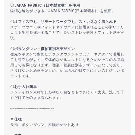
〇JAPAN FABRIC（日本製素材）を使用
繊細な編地ができる「JAPAN FABRIC(日本製素材)」を使用。
〇オフィスでも、リモートワークでも、ストレスなく着られる
スポーツウエアやフィットネスウエアに使用されることの多いトリ
コット生地を採用することで、高いストレッチ性とフィット感を実
現。
〇ボタンダウン・襟袖裏別布デザイン
襟先をボタンで留めたボタンダウンシャツはノーネクタイで着用し
ても襟立ちがよく、立体的なシルエットになるためシャツのみで着
用しても様になります。襟裏・袖裏は別布デザインとなっており、
さりげないお洒落を楽しめ、かつ汚れが目立ちにくいのも嬉しいポ
イントです。
〇お手入れ簡単
ノンアイロン素材でしわや折り目などもつきにくく丈夫。洗って干
すだけでそのまま着られます。
----------------------------------------
▼仕様
長袖、ボタンダウン、左胸ポケットあり