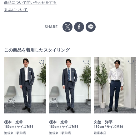
商品について問い合わせをする
返品について
SHARE
この商品を着用したスタイリング
榎本 光希
榎本 光希
久徳 洋平
180cm / サイズ M86
180cm / サイズ M86
180cm / サイズ M86
池袋東口駅前店
池袋東口駅前店
銀座本店