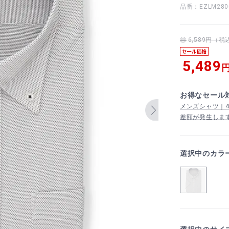
品番：EZLM280
6,589円（
5,489
円
お得なセール
メンズシャツ｜4,
差額が発生しま
選択中のカラ