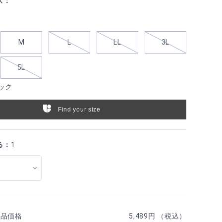
ズ：
M
L
LL
3L
5L
ック
Find your size
る：
1
商品価格
5,489円 （税込）