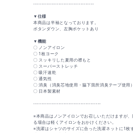
------------------------------------
▼仕様
本商品は半袖となっております。
ボタンダウン、左胸ポケットあり
▼機能
〇 ノンアイロン
〇 1枚ヨーク
〇 スッキリした夏用の襟もと
〇 スーパーストレッチ
〇 吸汗速乾
〇 通気性
〇 消臭（消臭芯地使用・脇下箇所消臭テープ使用
〇 日本製素材
----------------------------------------
※本商品はノンアイロンでお召しいただけますが、
る場合は軽くアイロンをおかけください。
※洗濯はシャツのサイズに合った洗濯ネットに1枚