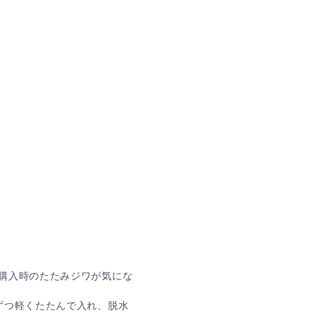
）
購入時のたたみジワが気にな
ずつ軽くたたんで入れ、脱水