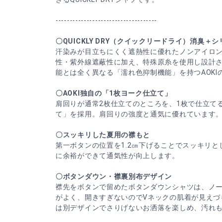
------------------------------------
〇QUICKLY DRY（クイックリードライ）消臭＋
汗染みが目立ちにくく遮熱性に優れたノンアイロ
性・紫外線遮蔽性に加え、特殊原糸を使用し設計
能とは全く異なる「濡れ色抑制機能」を持つAOKI
〇AOKI独自の「1枚ヨーク仕立て」
肩回りが通常2枚仕立てのところを、1枚で仕立てる
て」を採用。肩回りの強度と通気に優れています
〇スッキリした夏用の襟もと
第一ボタンの位置を1.2㎝下げることでスッキリ
に余裕ができて通気性が向上します。
〇ボタンダウン・襟裏別布デザイン
襟先をボタンで留めたボタンダウンシャツは、ノ
がよく、開きすぎないのでVネックの肌着が見えづ
は別デザインでさりげないお洒落を楽しめ、汚れ