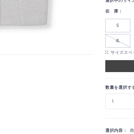
選択中のサイ
在 庫：
S
4L
サイズスペ
数量を選択す
選択内容：