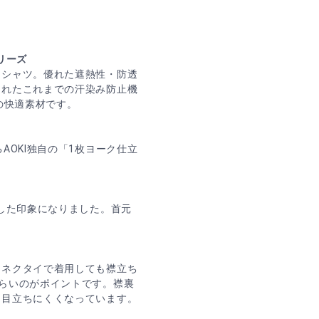
シリーズ
ンシャツ。優れた遮熱性・防透
されたこれまでの汗染み防止機
の快適素材です。
AOKI独自の「1枚ヨーク仕立
。
とした印象になりました。首元
ーネクタイで着用しても襟立ち
らいのがポイントです。襟裏
も目立ちにくくなっています。