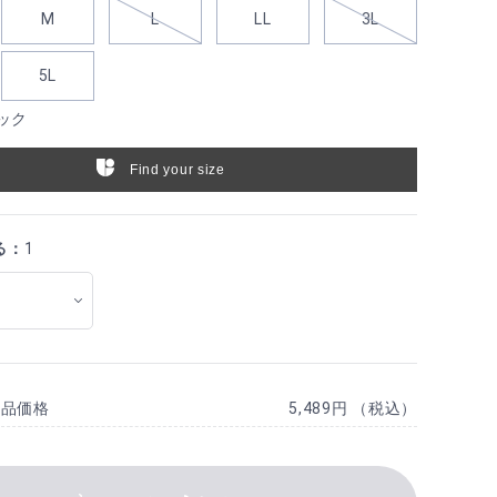
M
L
LL
3L
5L
ック
Find your size
る：
1
商品価格
5,489円 （税込）