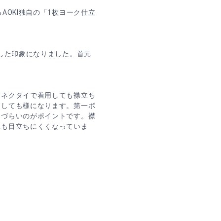
AOKI独自の「1枚ヨーク仕立
。
とした印象になりました。首元
ーネクタイで着用しても襟立ち
用しても様になります。第一ボ
えづらいのがポイントです。襟
れも目立ちにくくなっていま