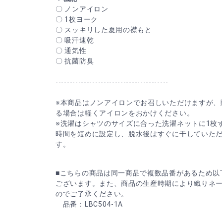
〇 ノンアイロン
〇 1枚ヨーク
〇 スッキリした夏用の襟もと
〇 吸汗速乾
〇 通気性
〇 抗菌防臭
----------------------------------------
※本商品はノンアイロンでお召しいただけますが、
る場合は軽くアイロンをおかけください。
※洗濯はシャツのサイズに合った洗濯ネットに1枚
時間を短めに設定し、脱水後はすぐに干していた
す。
■こちらの商品は同一商品で複数品番があるため以
ございます。また、商品の生産時期により織りネ
のでご了承ください。
品番：LBC504-1A