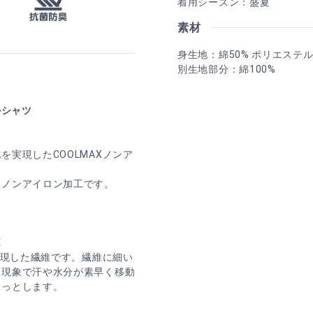
着用シーズン：盛夏
素材
身生地：綿50% ポリエステル
別生地部分：綿100%
ルシャツ
実現したCOOLMAXノンア
なノンアイロン加工です。
X
実現した繊維です。繊維に細い
管現象で汗や水分が素早く移動
ラっとします。