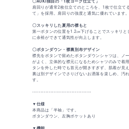
〇AOKI独自の「1枚ヨーク仕立て」
肩回りが通常2枚仕立てのところを、1枚で仕立てる
て」を採用。肩回りの強度と通気に優れています
〇スッキリした夏用の襟もと
第一ボタンの位置を1.2㎝下げることでスッキリ
に余裕ができて通気性が向上します。
〇ボタンダウン・襟裏別布デザイン
襟先をボタンで留めたボタンダウンシャツは、ノ
がよく、立体的な襟元になるためシャツのみで着
タンを外した時でも首元が開きすぎず、肌着が見
裏は別デザインでさりげないお洒落を楽しめ、汚
す。
------------------------------------
▼仕様
本商品は「半袖」です。
ボタンダウン、左胸ポケットあり
▼機能