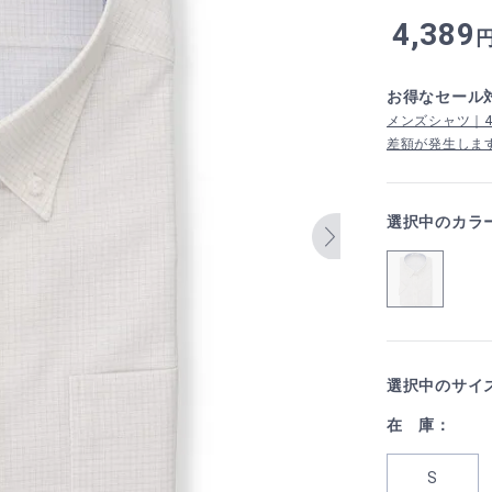
4,389
お得なセール
メンズシャツ｜4,
差額が発生しま
選択中のカラ
選択中のサイ
在 庫：
S