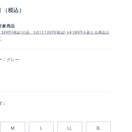
円 （税込）
対象商品
389円(税込)の品 3点12,100円(税込) ※4,389円を超える商品は
す
ー：
グレー
ズ：
M
L
LL
3L