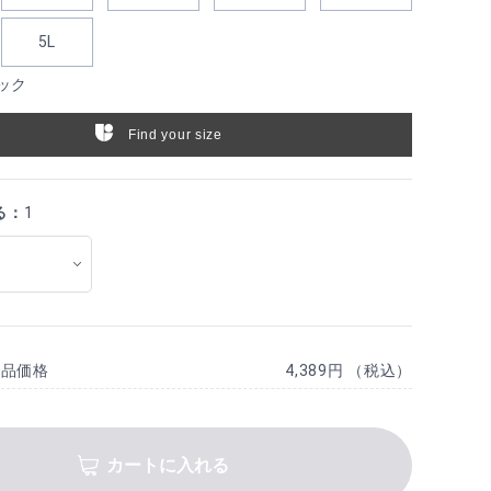
5L
ック
Find your size
る：
1
商品価格
4,389円 （税込）
カートに入れる