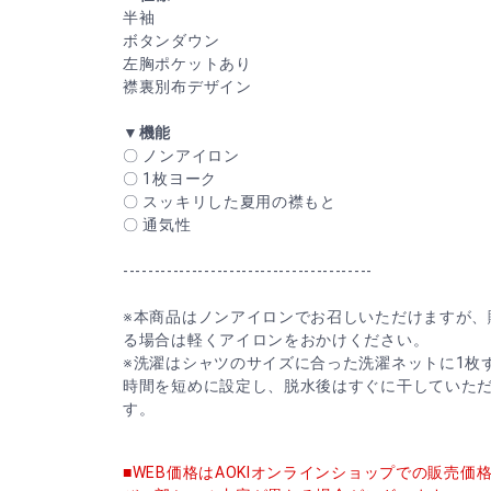
半袖
ボタンダウン
左胸ポケットあり
襟裏別布デザイン
▼機能
〇 ノンアイロン
〇 1枚ヨーク
〇 スッキリした夏用の襟もと
〇 通気性
----------------------------------------
※本商品はノンアイロンでお召しいただけますが、
る場合は軽くアイロンをおかけください。
※洗濯はシャツのサイズに合った洗濯ネットに1枚
時間を短めに設定し、脱水後はすぐに干していた
す。
■WEB価格はAOKIオンラインショップでの販売