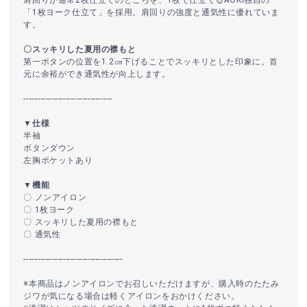
肩回りが通常2枚仕立てのところを、1枚で仕立てるAOKI独自の
「1枚ヨーク仕立て」を採用。肩回りの強度と通気性に優れていま
す。
〇スッキリした夏用の襟もと
第一ボタンの位置を1.2㎝下げることでスッキリとした印象に。首
元に余裕ができ通気性が向上します。
------------------------------------
▼仕様
半袖
ボタンダウン
左胸ポケットあり
▼機能
〇 ノンアイロン
〇 1枚ヨーク
〇 スッキリした夏用の襟もと
〇 通気性
----------------------------------------
※本商品はノンアイロンでお召しいただけますが、購入時のたたみ
ジワが気になる場合は軽くアイロンをおかけください。