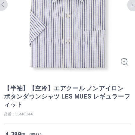
【半袖】【空冷】エアクール ノンアイロン
ボタンダウンシャツ LES MUES レギュラーフ
ィット
品番：LBM604-6
4,389
円 （税込）