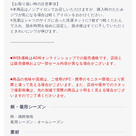
【お取り扱い時の注意事項】
※本商品はノンアイロンでお召しいただけますが、購入時のたたみ
ジワが気になる場合は軽くアイロンをおかけください。
※洗濯はシャツのサイズに合った洗濯ネットに1枚ずつ軽くたたん
で入れ、脱水時間を短めに設定し、脱水後はすぐに干していただく
ときれいにシワが伸びます。
----------------------------------------
■WEB価格はAOKIオンラインショップでの販売価格です。店頭と
は販売価格および一部セール内容が異なる場合がございます。
■商品の色味や質感は、ご使用のPC・携帯のモニター環境により実
際と違って見える場合がございます。また、店頭や屋外でのスタッ
フ撮影画像は、光の加減で実際の商品より明るく見える場合がござ
いますのでご了承くださいませ。
柄・着用シーズン
柄：織柄無地
着用シーズン：オールシーズン
素材