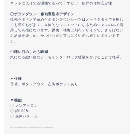
ネットに入れて洗濯機で洗って干すだけ、抜群の形態安定性！
〇ボタンダウン・襟袖裏別布デザイン
襟先をボタンで留めたボタンダウンシャツはノーネクタイで着用し
ても襟立ちがよく、立体的なシルエットになるためシャツのみで着
用しても様になります。襟裏・袖裏は別布デザインで、さりげない
お洒落を楽しめ、かつ汚れが目立ちにくいのも嬉しいポイントで
す。
〇縫い目のしわも軽減
気になる縫い目のシワもインターロック縫製をかけることで軽減。
----------------------------------------
▼仕様
長袖、ボタンダウン、左胸ポケットあり
▼機能
〇 ノンアイロン
〇 綿100%
〇 立体パターン
----------------------------------------