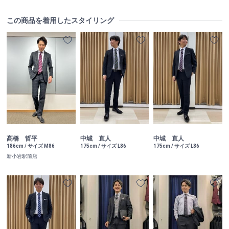
この商品を着用したスタイリング
髙橋 哲平
中城 直人
中城 直人
186cm / サイズ M86
175cm / サイズ L86
175cm / サイズ L86
新小岩駅前店