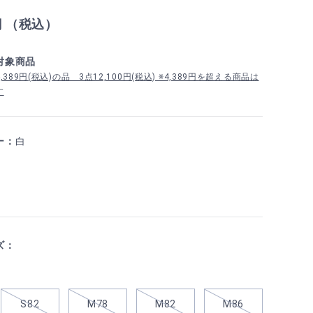
円 （税込）
対象商品
389円(税込)の品 3点12,100円(税込) ※4,389円を超える商品は
す
ー：
白
ズ：
S82
M78
M82
M86