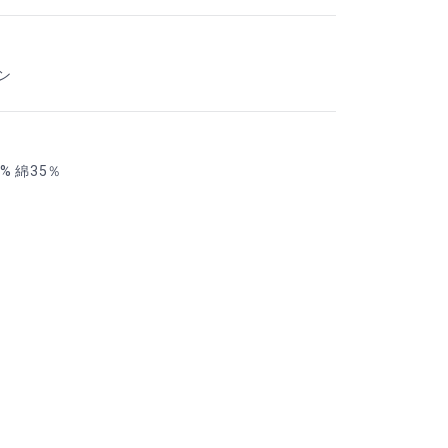
ン
 綿35％