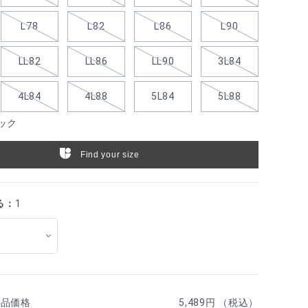
L78
L82
L86
L90
LL82
LL86
LL90
3L84
4L84
4L88
5L84
5L88
ック
Find your size
る：
1
商品価格
5,489円 （税込）