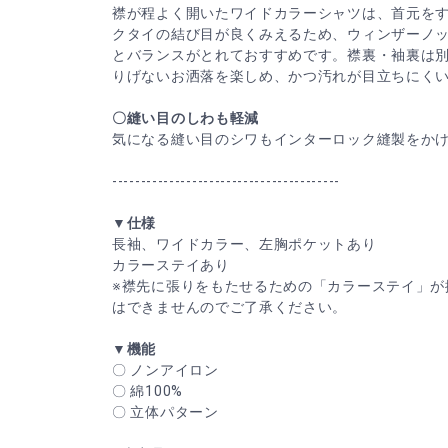
襟が程よく開いたワイドカラーシャツは、首元を
クタイの結び目が良くみえるため、ウィンザーノ
とバランスがとれておすすめです。襟裏・袖裏は
りげないお洒落を楽しめ、かつ汚れが目立ちにく
〇縫い目のしわも軽減
気になる縫い目のシワもインターロック縫製をか
----------------------------------------
▼仕様
長袖、ワイドカラー、左胸ポケットあり
カラーステイあり
※襟先に張りをもたせるための「カラーステイ」が
はできませんのでご了承ください。
▼機能
〇 ノンアイロン
〇 綿100%
〇 立体パターン