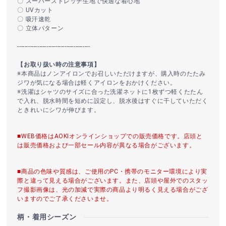
〇 スーパーストレッチ生地で快適な着心地
〇 UVカット
〇 吸汗速乾
〇 立体パターン
----------------------------------------
【お取り扱い時の注意事項】
※本商品はノンアイロンでお召しいただけますが、購入時のたたみ
ジワが気になる場合は軽くアイロンをおかけください。
※洗濯はシャツのサイズに合った洗濯ネットに1枚ずつ軽くたたん
で入れ、脱水時間を短めに設定し、脱水後はすぐに干していただく
ときれいにシワが伸びます。
■WEB価格はAOKIオンラインショップでの販売価格です。店頭と
は販売価格および一部セール内容が異なる場合がございます。
■商品の色味や質感は、ご使用のPC・携帯のモニター環境により実
際と違って見える場合がございます。また、店頭や屋外でのスタッ
フ撮影画像は、光の加減で実際の商品より明るく見える場合がござ
いますのでご了承くださいませ。
柄・着用シーズン