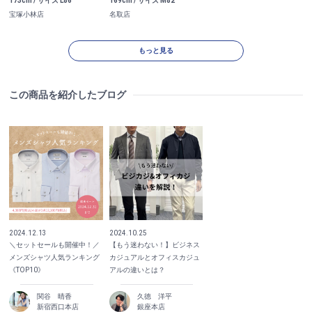
173cm / サイズ L86
169cm / サイズ M82
宝塚小林店
名取店
もっと見る
この商品を紹介したブログ
2024.12.13
2024.10.25
＼セットセールも開催中！／
【もう迷わない！】ビジネス
メンズシャツ人気ランキング
カジュアルとオフィスカジュ
《TOP10》
アルの違いとは？
関谷 晴香
久徳 洋平
新宿西口本店
銀座本店