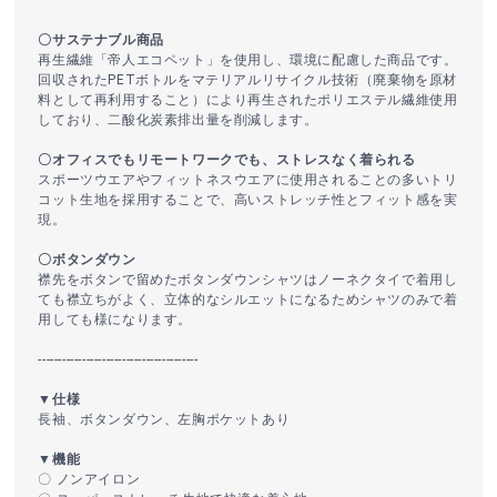
〇サステナブル商品
再生繊維「帝人エコペット」を使用し、環境に配慮した商品です。
回収されたPETボトルをマテリアルリサイクル技術（廃棄物を原材
料として再利用すること）により再生されたポリエステル繊維使用
しており、二酸化炭素排出量を削減します。
〇オフィスでもリモートワークでも、ストレスなく着られる
スポーツウエアやフィットネスウエアに使用されることの多いトリ
コット生地を採用することで、高いストレッチ性とフィット感を実
現。
〇ボタンダウン
襟先をボタンで留めたボタンダウンシャツはノーネクタイで着用し
ても襟立ちがよく、立体的なシルエットになるためシャツのみで着
用しても様になります。
----------------------------------------
▼仕様
長袖、ボタンダウン、左胸ポケットあり
▼機能
〇 ノンアイロン