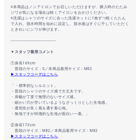
※本商品はノンアイロンでお召しいただけますが、購入時のたたみ
ジワが気になる場合は軽くアイロンをおかけください。
※洗濯はシャツのサイズに合った洗濯ネットに1枚ずつ軽くたたん
で入れ、脱水時間を短めに設定し、脱水後はすぐに干していただく
ときれいにシワが伸びます。
----------------------------------------
▼スタッフ着用コメント
①身長169cm
普段のサイズ：S／本商品着用サイズ：M82
▶スタッフコーデはこちら
「・標準的なシルエット。
・普段のシャツのサイズ感で大丈夫です。
・肩幅が丁度で無理のないサイズ感。
・細かい穴が空いているようなざっくりとした生地感。
・通気性が良く風を通す着心地。
・無地ですが特徴的な生地が面白い一着。」
②身長173cm
普段のサイズ：M82／本商品着用サイズ：M82
▶スタッフコーデはこちら