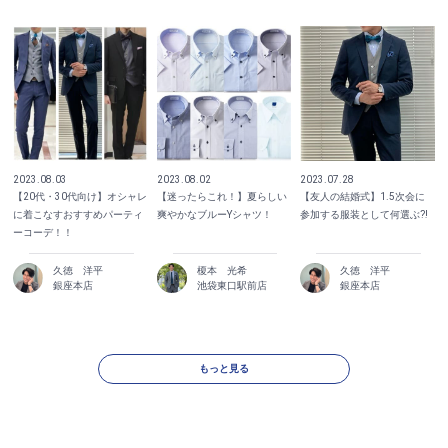
2023.08.03
2023.07.28
2023.08.02
【20代・30代向け】オシャレ
【友人の結婚式】1.5次会に
【迷ったらこれ！】夏らしい
に着こなすおすすめパーティ
参加する服装として何選ぶ⁈
爽やかなブルーYシャツ！
ーコーデ！！
久徳 洋平
榎本 光希
久徳 洋平
銀座本店
池袋東口駅前店
銀座本店
もっと見る