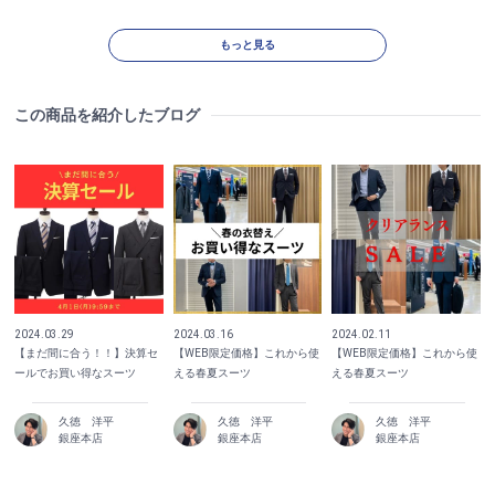
もっと見る
この商品を紹介したブログ
2024.03.29
2024.03.16
2024.02.11
【まだ間に合う！！】決算セ
【WEB限定価格】これから使
【WEB限定価格】これから使
ールでお買い得なスーツ
える春夏スーツ
える春夏スーツ
久徳 洋平
久徳 洋平
久徳 洋平
銀座本店
銀座本店
銀座本店