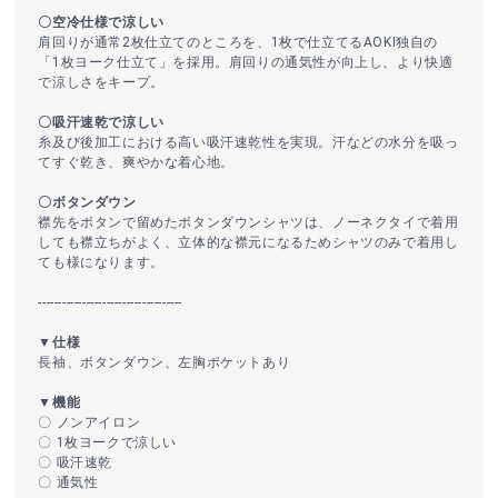
〇空冷仕様で涼しい
肩回りが通常2枚仕立てのところを、1枚で仕立てるAOKI独自の
「1枚ヨーク仕立て」を採用。肩回りの通気性が向上し、より快適
で涼しさをキープ。
〇吸汗速乾で涼しい
糸及び後加工における高い吸汗速乾性を実現。汗などの水分を吸っ
てすぐ乾き、爽やかな着心地。
〇ボタンダウン
襟先をボタンで留めたボタンダウンシャツは、ノーネクタイで着用
しても襟立ちがよく、立体的な襟元になるためシャツのみで着用し
ても様になります。
------------------------------------
▼仕様
長袖、ボタンダウン、左胸ポケットあり
▼機能
〇 ノンアイロン
〇 1枚ヨークで涼しい
〇 吸汗速乾
〇 通気性