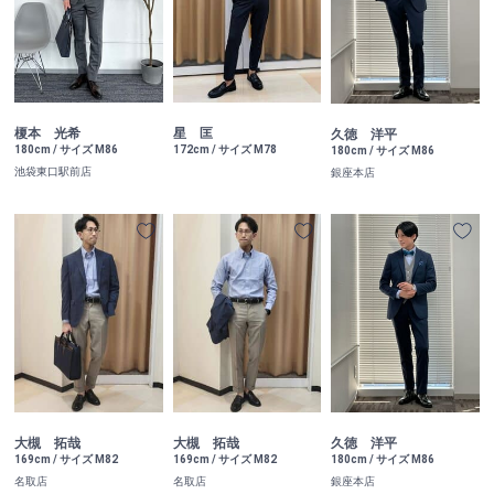
榎本 光希
星 匡
久徳 洋平
180cm / サイズ M86
172cm / サイズ M78
180cm / サイズ M86
池袋東口駅前店
銀座本店
大槻 拓哉
大槻 拓哉
久徳 洋平
169cm / サイズ M82
169cm / サイズ M82
180cm / サイズ M86
名取店
名取店
銀座本店