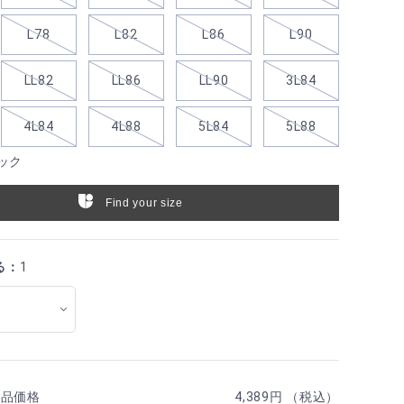
L78
L82
L86
L90
LL82
LL86
LL90
3L84
4L84
4L88
5L84
5L88
ック
Find your size
る：
1
商品価格
4,389円 （税込）