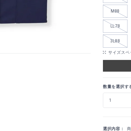
M88
LL78
3L88
サイズスペ
数量を選択す
選択内容：