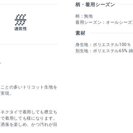
柄・着用シーズン
柄：無地
着用シーズン：オールシーズ
素材
身生地：ポリエステル100％
別生地：ポリエステル65% 綿
地
る
ることの多いトリコット生地を
を実現。
ーネクタイで着用しても襟立ち
みで着用しても様になります。
お洒落を楽しめ、かつ汚れが目