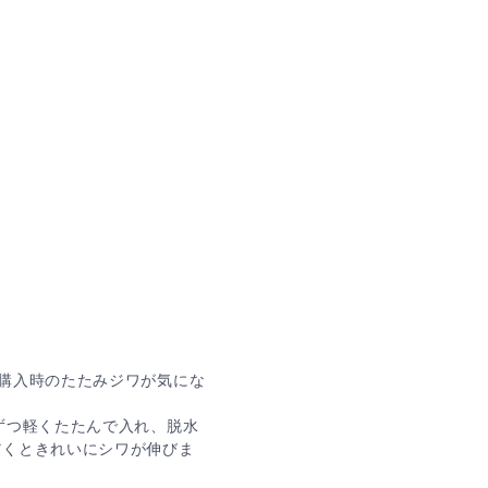
購入時のたたみジワが気にな
ずつ軽くたたんで入れ、脱水
だくときれいにシワが伸びま