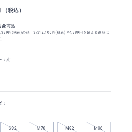
円 （税込）
対象商品
389円(税込)の品 3点12,100円(税込) ※4,389円を超える商品は
す
ー：
紺
ズ：
S82
M78
M82
M86