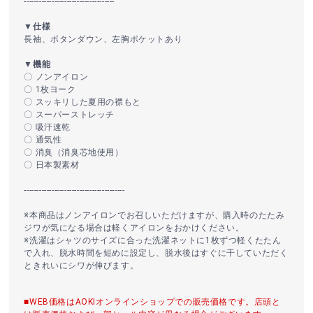
------------------------------------
▼仕様
長袖、ボタンダウン、左胸ポケットあり
▼機能
〇 ノンアイロン
〇 1枚ヨーク
〇 スッキリした夏用の襟もと
〇 スーパーストレッチ
〇 吸汗速乾
〇 通気性
〇 消臭（消臭芯地使用）
〇 日本製素材
----------------------------------------
※本商品はノンアイロンでお召しいただけますが、購入時のたたみ
ジワが気になる場合は軽くアイロンをおかけください。
※洗濯はシャツのサイズに合った洗濯ネットに1枚ずつ軽くたたん
で入れ、脱水時間を短めに設定し、脱水後はすぐに干していただく
ときれいにシワが伸びます。
■WEB価格はAOKIオンラインショップでの販売価格です。店頭と