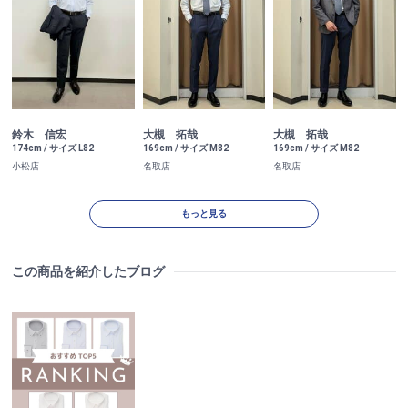
鈴木 信宏
大槻 拓哉
大槻 拓哉
174cm / サイズ L82
169cm / サイズ M82
169cm / サイズ M82
小松店
名取店
名取店
もっと見る
この商品を紹介したブログ