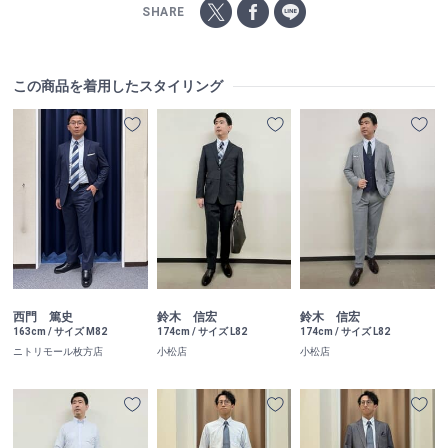
SHARE
この商品を着用したスタイリング
西門 篤史
鈴木 信宏
鈴木 信宏
163cm / サイズ M82
174cm / サイズ L82
174cm / サイズ L82
ニトリモール枚方店
小松店
小松店