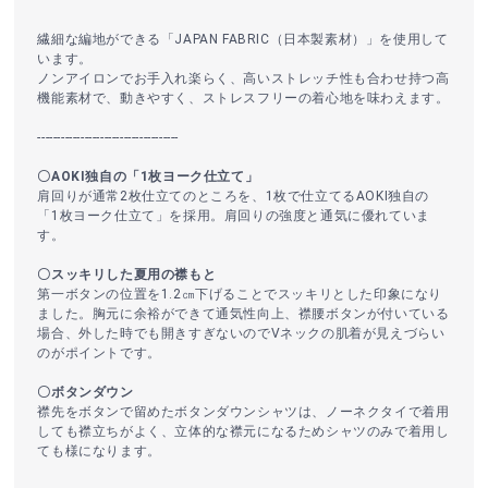
繊細な編地ができる「JAPAN FABRIC（日本製素材）」を使用して
います。
ノンアイロンでお手入れ楽らく、高いストレッチ性も合わせ持つ高
機能素材で、動きやすく、ストレスフリーの着心地を味わえます。
------------------------------------
〇AOKI独自の「1枚ヨーク仕立て」
肩回りが通常2枚仕立てのところを、1枚で仕立てるAOKI独自の
「1枚ヨーク仕立て」を採用。肩回りの強度と通気に優れていま
す。
〇スッキリした夏用の襟もと
第一ボタンの位置を1.2㎝下げることでスッキリとした印象になり
ました。胸元に余裕ができて通気性向上、襟腰ボタンが付いている
場合、外した時でも開きすぎないのでVネックの肌着が見えづらい
のがポイントです。
〇ボタンダウン
襟先をボタンで留めたボタンダウンシャツは、ノーネクタイで着用
しても襟立ちがよく、立体的な襟元になるためシャツのみで着用し
ても様になります。