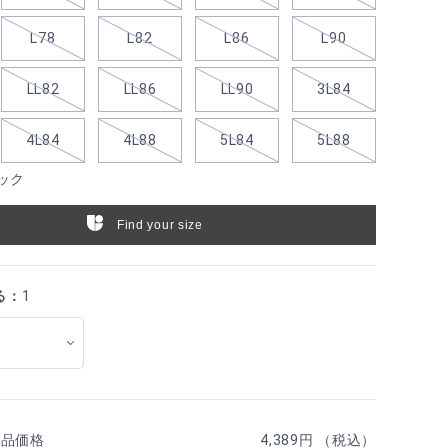
L78
L82
L86
L90
LL82
LL86
LL90
3L84
4L84
4L88
5L84
5L88
ック
Find your size
る：
1
商品価格
4,389円 （税込）