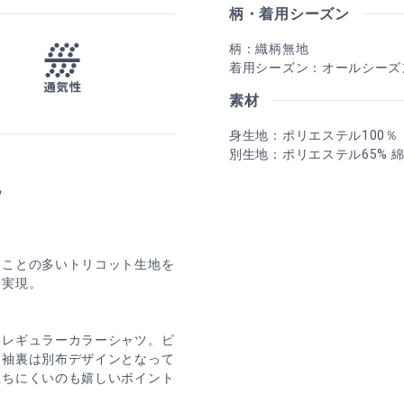
柄・着用シーズン
柄：織柄無地
着用シーズン：オールシーズ
素材
身生地：ポリエステル100％
別生地：ポリエステル65% 綿
地
る
ることの多いトリコット生地を
を実現。
いレギュラーカラーシャツ。ビ
・袖裏は別布デザインとなって
立ちにくいのも嬉しいポイント