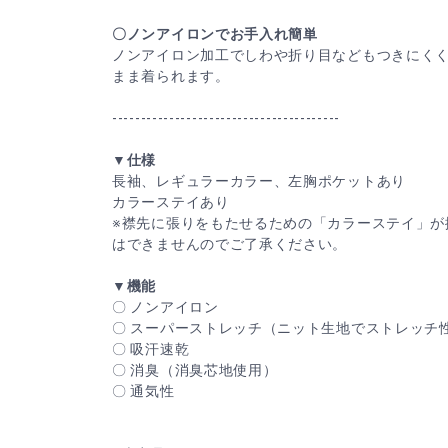
〇ノンアイロンでお手入れ簡単
ノンアイロン加工でしわや折り目などもつきにく
まま着られます。
----------------------------------------
▼仕様
長袖、レギュラーカラー、左胸ポケットあり
カラーステイあり
※襟先に張りをもたせるための「カラーステイ」が
はできませんのでご了承ください。
▼機能
〇 ノンアイロン
〇 スーパーストレッチ（ニット生地でストレッチ
〇 吸汗速乾
〇 消臭（消臭芯地使用）
〇 通気性