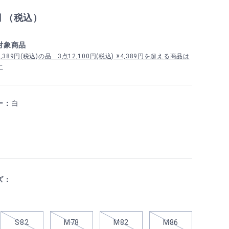
円 （税込）
対象商品
389円(税込)の品 3点12,100円(税込) ※4,389円を超える商品は
す
ー：
白
ズ：
S82
M78
M82
M86