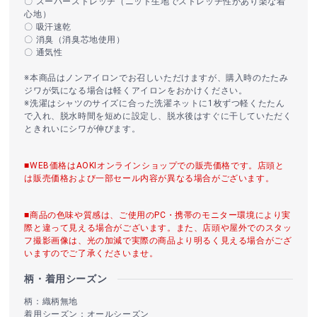
〇 スーパーストレッチ（ニット生地でストレッチ性があり楽な着
心地）
〇 吸汗速乾
〇 消臭（消臭芯地使用）
〇 通気性
※本商品はノンアイロンでお召しいただけますが、購入時のたたみ
ジワが気になる場合は軽くアイロンをおかけください。
※洗濯はシャツのサイズに合った洗濯ネットに1枚ずつ軽くたたん
で入れ、脱水時間を短めに設定し、脱水後はすぐに干していただく
ときれいにシワが伸びます。
■WEB価格はAOKIオンラインショップでの販売価格です。店頭と
は販売価格および一部セール内容が異なる場合がございます。
■商品の色味や質感は、ご使用のPC・携帯のモニター環境により実
際と違って見える場合がございます。また、店頭や屋外でのスタッ
フ撮影画像は、光の加減で実際の商品より明るく見える場合がござ
いますのでご了承くださいませ。
柄・着用シーズン
柄：織柄無地
着用シーズン：オールシーズン