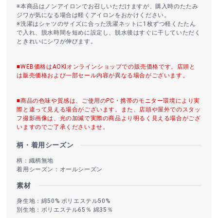
※本商品はノンアイロンでお召しいただけますが、購入時のたたみ
ジワが気になる場合は軽くアイロンをおかけください。
※洗濯はシャツのサイズに合った洗濯ネットに1枚ずつ軽くたたん
で入れ、脱水時間を短めに設定し、脱水後はすぐに干していただく
ときれいにシワが伸びます。
■WEB価格はAOKIオンラインショップでの販売価格です。店頭と
は販売価格および一部セール内容が異なる場合がございます。
■商品の色味や質感は、ご使用のPC・携帯のモニター環境により実
際と違って見える場合がございます。また、店頭や屋外でのスタッ
フ撮影画像は、光の加減で実際の商品より明るく見える場合がござ
いますのでご了承くださいませ。
柄・着用シーズン
柄：織柄無地
着用シーズン：オールシーズン
素材
身生地：綿50% ポリエステル50%
別生地：ポリエステル65％ 綿35％