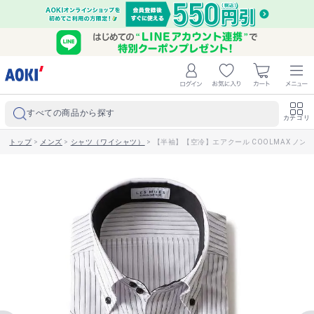
すべての商品から探す
カテゴリ
トップ
>
メンズ
>
シャツ（ワイシャツ）
>
【半袖】【空冷】エアクール COOLMAX ノンア