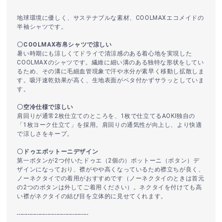
地球環境に優しく、サステナブルな素材、COOLMAXエコメイドの
半袖シャツです。
〇COOLMAX布帛シャツで涼しい
暑い時期にも涼しくてドライで清涼感のある着心地を実現した
COOLMAXのシャツです。繊維に細い溝のある独特な形状をしてい
るため、その溝に毛細血管現象で汗や水分が素早く移動し拡散しま
す。吸汗速乾効果が高く、生地表面がベタ付かずサラッとしていま
す。
〇空冷仕様で涼しい
肩回りが通常2枚仕立てのところを、1枚で仕立てるAOKI独自の
「1枚ヨーク仕立て」を採用。肩回りの通気性が向上し、より快適
で涼しさをキープ。
〇ドゥエボットーニデザイン
第一ボタンが2つ付いたドゥエ（2個の）ボットーニ（ボタン）デ
ザインになっており、襟がやや高くなっているため襟立ちが良く、
ノーネクタイでの着用がおすすめです（ノーネクタイのときは首元
の2つのボタンは外してご着用ください）。ネクタイを付けても高
い襟がネクタイの結び目を立体的に見せてくれます。
----------------------------------------