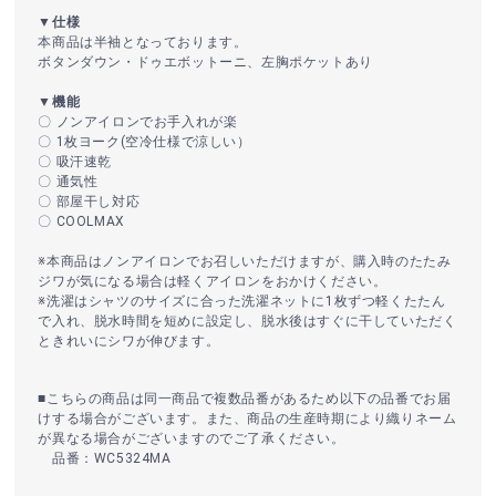
▼仕様
本商品は半袖となっております。
ボタンダウン・ドゥエボットーニ、左胸ポケットあり
▼機能
〇 ノンアイロンでお手入れが楽
〇 1枚ヨーク(空冷仕様で涼しい）
〇 吸汗速乾
〇 通気性
〇 部屋干し対応
〇 COOLMAX
※本商品はノンアイロンでお召しいただけますが、購入時のたたみ
ジワが気になる場合は軽くアイロンをおかけください。
※洗濯はシャツのサイズに合った洗濯ネットに1枚ずつ軽くたたん
で入れ、脱水時間を短めに設定し、脱水後はすぐに干していただく
ときれいにシワが伸びます。
■こちらの商品は同一商品で複数品番があるため以下の品番でお届
けする場合がございます。また、商品の生産時期により織りネーム
が異なる場合がございますのでご了承ください。
品番：WC5324MA