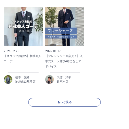
2025.02.20
2025.01.17
【スタッフお勧め】新社会人
【フレッシャーズ必見！】入
コーデ
学式スーツ選び&着こなしア
ドバイス
榎本 光希
久徳 洋平
池袋東口駅前店
銀座本店
もっと見る