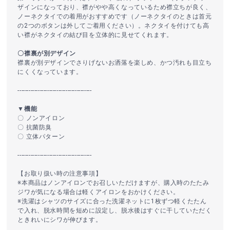
ザインになっており、襟がやや高くなっているため襟立ちが良く、
ノーネクタイでの着用がおすすめです（ノーネクタイのときは首元
の2つのボタンは外してご着用ください）。ネクタイを付けても高
い襟がネクタイの結び目を立体的に見せてくれます。
〇襟裏が別デザイン
襟裏が別デザインでさりげないお洒落を楽しめ、かつ汚れも目立ち
にくくなっています。
----------------------------------------
▼機能
〇 ノンアイロン
〇 抗菌防臭
〇 立体パターン
----------------------------------------
【お取り扱い時の注意事項】
※本商品はノンアイロンでお召しいただけますが、購入時のたたみ
ジワが気になる場合は軽くアイロンをおかけください。
※洗濯はシャツのサイズに合った洗濯ネットに1枚ずつ軽くたたん
で入れ、脱水時間を短めに設定し、脱水後はすぐに干していただく
ときれいにシワが伸びます。