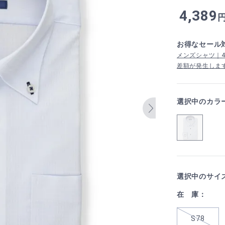
4,389
お得なセール
メンズシャツ｜4,
差額が発生しま
選択中のカラ
選択中のサイ
在 庫：
S78