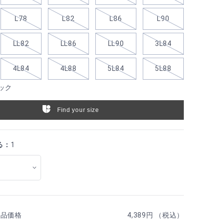
L78
L82
L86
L90
LL82
LL86
LL90
3L84
4L84
4L88
5L84
5L88
ック
Find your size
る：
1
商品価格
4,389円 （税込）