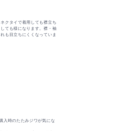
ーネクタイで着用しても襟立ち
用しても様になります。襟・袖
汚れも目立ちにくくなっていま
購入時のたたみジワが気にな