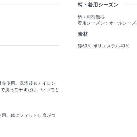
柄・着用シーズン
柄：織柄無地
着用シーズン：オールシーズ
素材
綿60％ ポリエステル40％
材を使用。洗濯後もアイロン
機で洗って干すだけ、いつでも
使用。体にフィットし肩がつ