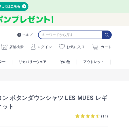
ヘルプ
店舗検索
ログイン
お気に入り
カート
ター
リカバリーウェア
その他
アウトレット
ン ボタンダウンシャツ LES MUES レギ
ィット
S
(
11
)