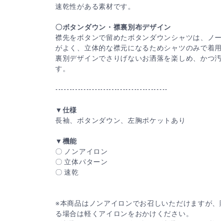
速乾性がある素材です。
〇ボタンダウン・襟裏別布デザイン
襟先をボタンで留めたボタンダウンシャツは、ノ
がよく、立体的な襟元になるためシャツのみで着
裏別デザインでさりげないお洒落を楽しめ、かつ
す。
----------------------------------------
▼仕様
長袖、ボタンダウン、左胸ポケットあり
▼機能
〇 ノンアイロン
〇 立体パターン
〇 速乾
※本商品はノンアイロンでお召しいただけますが、
る場合は軽くアイロンをおかけください。