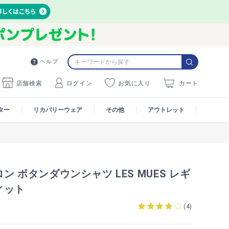
ヘルプ
店舗検索
ログイン
お気に入り
カート
ター
リカバリーウェア
その他
アウトレット
ン ボタンダウンシャツ LES MUES レギ
ィット
S
(
4
)