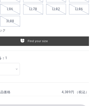
L86
LL78
LL82
LL86
3L88
ック
Find your size
る：
1
商品価格
4,389円 （税込）