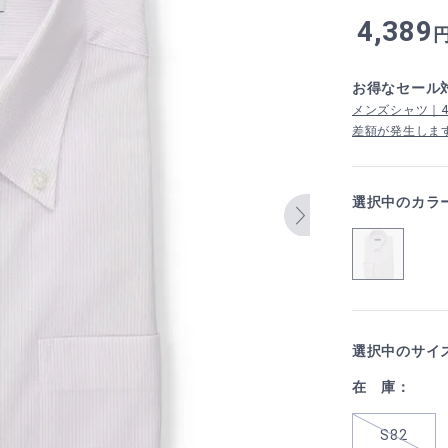
4,389
お得なセール
メンズシャツ｜4,
差額が発生しま
選択中のカラ
選択中のサイ
在 庫：
S82