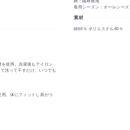
柄：織柄無地
着用シーズン：オールシーズ
素材
綿60％ ポリエステル40％
材を使用。洗濯後もアイロン
機で洗って干すだけ、いつでも
使用。体にフィットし肩がつ