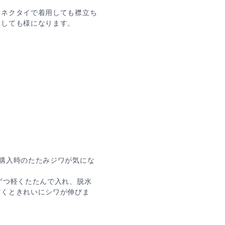
ーネクタイで着用しても襟立ち
用しても様になります。
購入時のたたみジワが気にな
ずつ軽くたたんで入れ、脱水
だくときれいにシワが伸びま