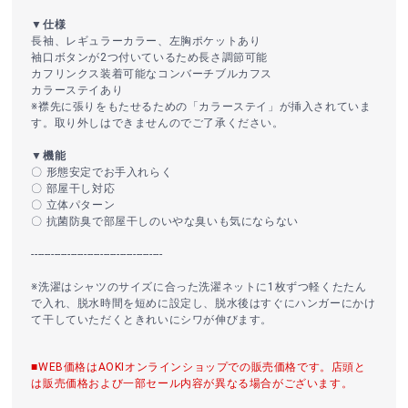
▼仕様
長袖、レギュラーカラー、左胸ポケットあり
袖口ボタンが2つ付いているため長さ調節可能
カフリンクス装着可能なコンバーチブルカフス
カラーステイあり
※襟先に張りをもたせるための「カラーステイ」が挿入されていま
す。取り外しはできませんのでご了承ください。
▼機能
〇 形態安定でお手入れらく
〇 部屋干し対応
〇 立体パターン
〇 抗菌防臭で部屋干しのいやな臭いも気にならない
----------------------------------------
※洗濯はシャツのサイズに合った洗濯ネットに1枚ずつ軽くたたん
で入れ、脱水時間を短めに設定し、脱水後はすぐにハンガーにかけ
て干していただくときれいにシワが伸びます。
■WEB価格はAOKIオンラインショップでの販売価格です。店頭と
は販売価格および一部セール内容が異なる場合がございます。