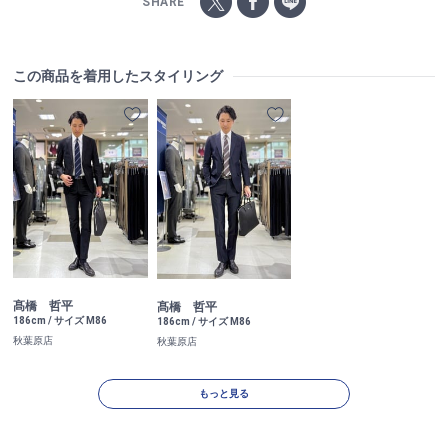
SHARE
この商品を着用したスタイリング
髙橋 哲平
髙橋 哲平
186cm / サイズ M86
186cm / サイズ M86
秋葉原店
秋葉原店
もっと見る