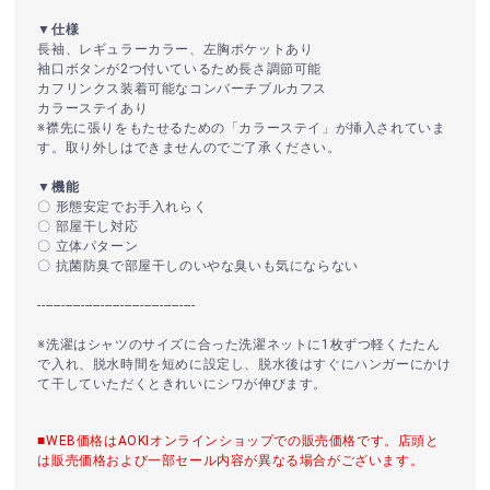
▼仕様
長袖、レギュラーカラー、左胸ポケットあり
袖口ボタンが2つ付いているため長さ調節可能
カフリンクス装着可能なコンバーチブルカフス
カラーステイあり
※襟先に張りをもたせるための「カラーステイ」が挿入されていま
す。取り外しはできませんのでご了承ください。
▼機能
〇 形態安定でお手入れらく
〇 部屋干し対応
〇 立体パターン
〇 抗菌防臭で部屋干しのいやな臭いも気にならない
----------------------------------------
※洗濯はシャツのサイズに合った洗濯ネットに1枚ずつ軽くたたん
で入れ、脱水時間を短めに設定し、脱水後はすぐにハンガーにかけ
て干していただくときれいにシワが伸びます。
■WEB価格はAOKIオンラインショップでの販売価格です。店頭と
は販売価格および一部セール内容が異なる場合がございます。