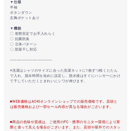
▼仕様
半袖
ボタンダウン
左胸ポケットあり
▼機能
〇 形態安定でお手入れらく
〇 抗菌防臭
〇 立体パターン
〇 部屋干し対応
----------------------------------------
※洗濯はシャツのサイズに合った洗濯ネットに1枚ずつ軽くたたん
で入れ、脱水時間を短めに設定し、脱水後はすぐにハンガーにかけ
て干していただくときれいにシワが伸びます。
■WEB価格はAOKIオンラインショップでの販売価格です。店頭と
は販売価格および一部セール内容が異なる場合がございます。
■商品の色味や質感は、ご使用のPC・携帯のモニター環境により実
際と違って見える場合がございます。また、店頭や屋外でのスタッ